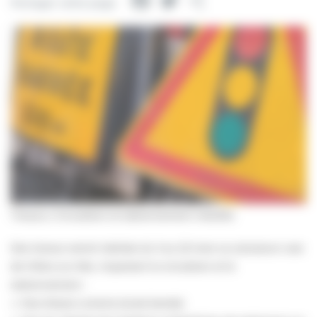
Facebook
Twitter
Partager
Partager cette page
Travaux | Circulation et stationnement interdits
Des travaux seront réalisés du 3 au 23 mars sur plusieurs rues
de Villers-sur-Mer, impactant la circulation et le
stationnement :
🔹 Rue Alsace Lorraine (route barrée)