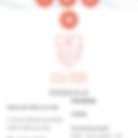
Horaires
Mairie de Villers-sur-Mer
MAIRIE
7 rue du Général de Gaulle
14640 Villers-sur-Mer
Du lundi au jeudi :
9h30 – 12h et 13h30 – 17h