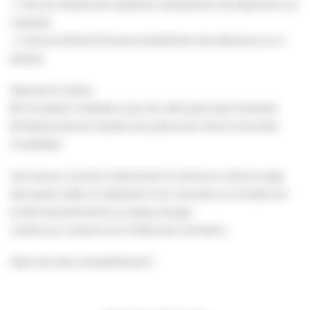
🔹 Rue du Général de Castelnau (interdiction de stationner sur
2 places)
🔹 Avenue Michel d’Ornano (interdiction de stationner sur 3
places)
Mesures en place :
🚫 Circulation interdite à tous les véhicules (sauf chantier)
🚫 Stationnement interdit sous peine de mise en fourrière
immédiate
Ces travaux incluent notamment la remise en résine rouge
des pavés collés, la réalisation d’un caniveau en enrobé noir
et des branchements au réseau de gaz.
L’accès aux riverains et à l’hôtel sera maintenu.
Merci de votre compréhension !