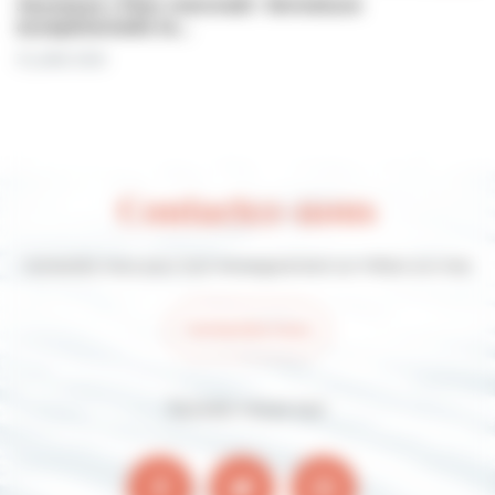
Jeunesse | Plan mercredi : fermeture
exceptionnelle le…
31 juillet 2026
Contactez-nous
Contactez-nous pour tout renseignement sur Villers-sur-mer
Contactez-nous
Suivez-nous sur