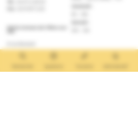
Tél. :
02 31 14 65 00
Vendredi :
Fax :
02 31 87 12 25
9h – 16h
Samedi :
Mairie Annexe de Villers-sur-
10h – 12h
Mer
8 rue Boulard
14640 Villers-sur-Mer
MAIRIE ANNEXE
Tél. :
02 31 14 65 13
Rechercher
Questions
Tourisme
Administratif
Lundi :
13h30 – 17h
Mardi :
9h30 – 12h et 13h30 – 17h
Mercredi :
9h30 – 12h
Jeudi et vendredi :
9h30-12h et 13h30-17H