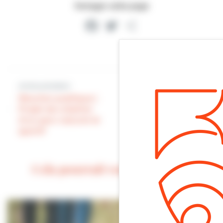
Partager cette page
Facebook
Twitter
Partager
Article précédent
Article suivant
Réunion publique |
Projet de création
Hommage | Décès
d’un parc naturel et
de Daisie Faye
sportif
Cela pourrait vous intéresser