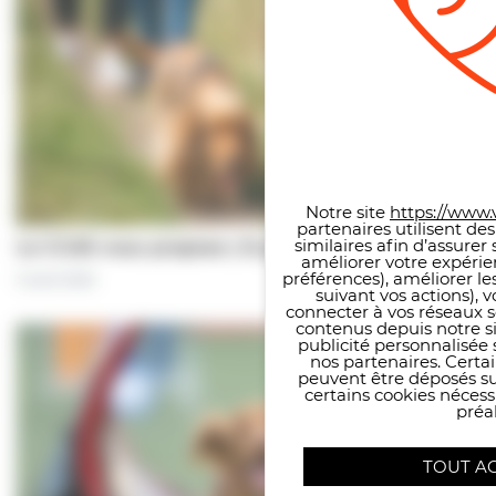
Panneau de gestion des co
Notre site
https://www.v
partenaires utilisent de
similaires afin d’assure
Le CCAS vous propose | À pas de chiens…
améliorer votre expérie
préférences), améliorer le
5 août 2026
suivant vos actions), 
connecter à vos réseaux s
contenus depuis notre sit
publicité personnalisée 
nos partenaires. Certai
peuvent être déposés sur
certains cookies néces
préal
TOUT A