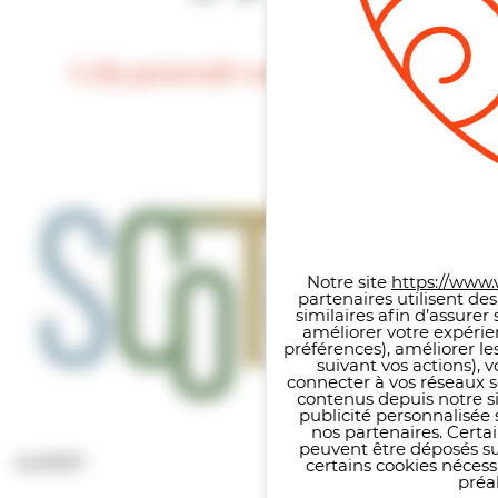
Cela pourrait vous intéresser
Panneau de gestion des co
Notre site
https://www.v
partenaires utilisent de
similaires afin d’assure
améliorer votre expérie
préférences), améliorer le
suivant vos actions), 
connecter à vos réseaux s
contenus depuis notre sit
publicité personnalisée 
nos partenaires. Certai
peuvent être déposés sur
Le SCOT
certains cookies néces
préal