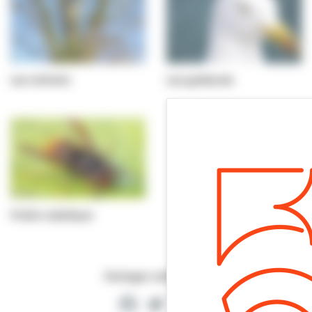
Les nichoirs
Les goélands
Frelon asiatique
Partager cette page
Facebook
Twitter
Partager