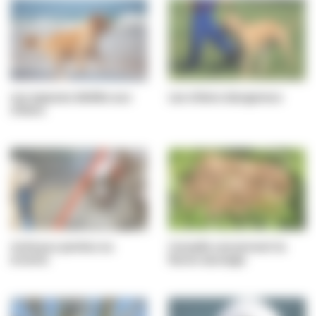
Les espaces dédiés aux
Les chiens dangereux
chiens
Animaux perdus ou
Conseils concernant la
errants
faune sauvage