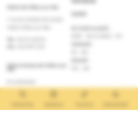
Horaires
Mairie de Villers-sur-Mer
MAIRIE
7 rue du Général de Gaulle
14640 Villers-sur-Mer
Du lundi au jeudi :
9h30 – 12h et 13h30 – 17h
Tél. :
02 31 14 65 00
Vendredi :
Fax :
02 31 87 12 25
9h – 16h
Samedi :
Mairie Annexe de Villers-sur-
10h – 12h
Mer
8 rue Boulard
14640 Villers-sur-Mer
MAIRIE ANNEXE
Tél. :
02 31 14 65 13
Rechercher
Questions
Tourisme
Administratif
Lundi :
13h30 – 17h
Mardi :
9h30 – 12h et 13h30 – 17h