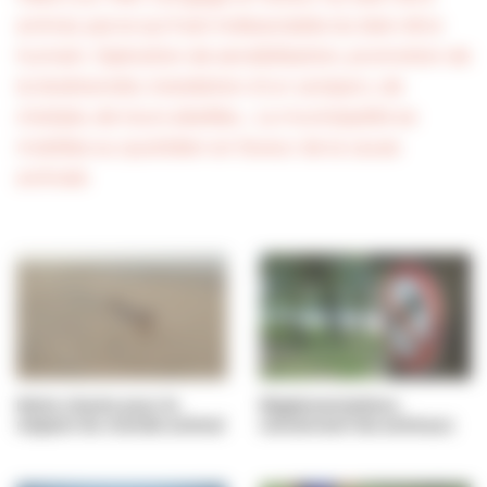
animal, parce qu’il est indissociable du bien-être
humain. Opération de sensibilisation, promotion de
la biodiversité, installation d’un caniparc, de
chatipis, de tours abeilles… La municipalité se
mobilise au quotidien en faveur de la cause
animale
Notre charte pour le
Règlementations
respect du monde animal
concernant les animaux