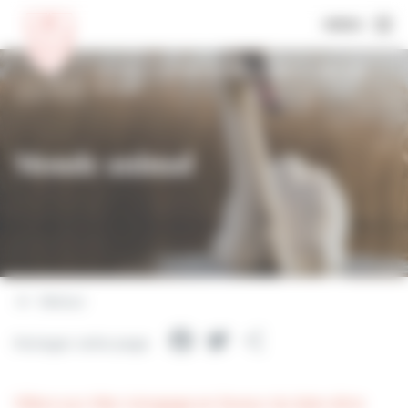
MENU
Accueil
Fiches d’information
Monde
animal
Monde animal
Retour
Facebook
Twitter
Partager
Partager cette page
Villers-sur-Mer s’engage en faveur du bien-être