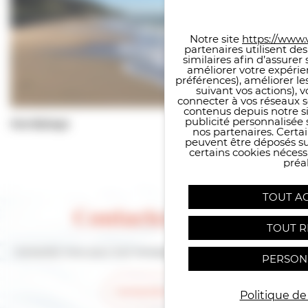
Notre site
https://www.v
partenaires utilisent de
similaires afin d’assure
améliorer votre expérie
préférences), améliorer le
suivant vos actions), 
connecter à vos réseaux s
contenus depuis notre sit
publicité personnalisée 
Handiplage
nos partenaires. Certai
peuvent être déposés sur
certains cookies néces
préal
TOUT A
Contactez-nous
TOUT R
Contactez-nous pour tout renseignement sur Villers-sur-mer
PERSON
Contactez-nous
Politique de