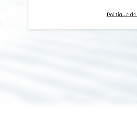
Politique de