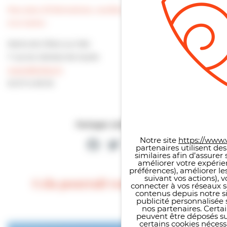
Pour plus d’informations, veuillez vous adresser directement
à la mairie :
Mairie de Villers-sur-Mer
7 rue du Général de Gaulle
mairie@villers.fr
02 31 14 65 00
Panneau de gestion des co
Partager cette page
Facebook
Twitter
Partager
Notre site
https://www.v
partenaires utilisent de
similaires afin d’assure
améliorer votre expérie
préférences), améliorer le
suivant vos actions), 
Cela pourrait vous intéresser
connecter à vos réseaux s
contenus depuis notre sit
publicité personnalisée 
nos partenaires. Certai
peuvent être déposés sur
certains cookies néces