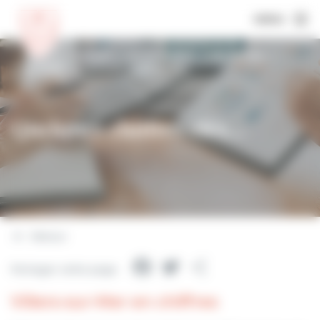
MENU
Accueil
Au quotidien
Notre ville
Quelques chiffres clés…
Quelques chiffres clés…
Retour
Facebook
Twitter
Partager
Partager cette page
Villers-sur-Mer en chiffres