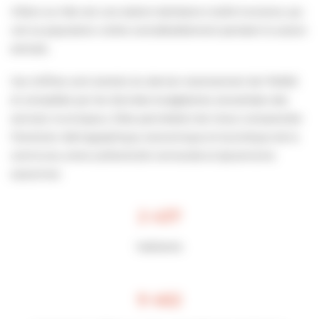
Villers-sur-Mer est une station balnéaire à taille humaine, qui
voit sa population croître considérablement pendant la saison
estivale.
Ces chiffres sont extraits du dernier recensement de l’INSEE
et complétés par les données budgétaires actualisées des
services municipaux. Elles permettent de mieux comprendre
l’évolution démographique, économique et touristique de la
commune, entre authenticité normande et dynamisme
saisonnier.
2 437
habitants
9 462