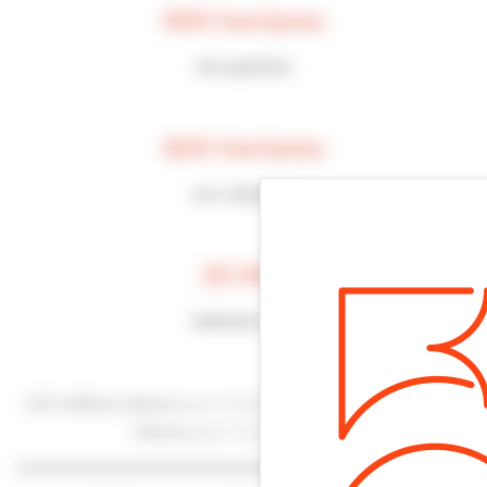
900 hectares
de superficie
600 hectares
non urbanisés
25 000
habitants l’été
*
(
11,7 millions d’euros
pour le fonctionnement et
4,9 millions
d’euros
pour l’investissement)