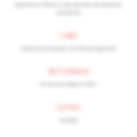
logements à Villers-sur-Mer, dont 84% de résidences
secondaires
1 492
résidences principales, soit 16% des logements
16,7 millions
d’euros de budget en 2025 *
2,4 km
de plage