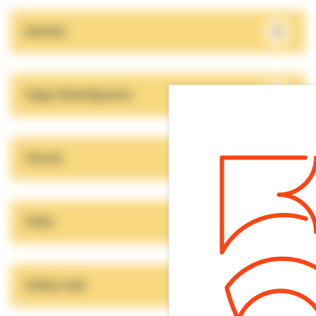
+
Sambo
+
Yoga Shaktijanam
+
Tennis
+
Voile
+
Volley ball