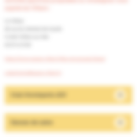
activités sportives proposées ou renseignez-vous
auprès du Villare :
Le Villare
26 rue du Général de Gaulle
14 640 Villers-sur-Mer
02 31 14 51 65
https://www.space-villers.fr/les-structures/villare/
a.deoliveira@space-villers.fr
+
Club Omnisports AJV
+
Danses de salon