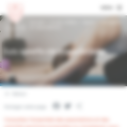
MENU
Accueil
À voir, à faire
Sport
Les sports
en associations
Les sports en associations
Retour
Facebook
Twitter
Partager
Partager cette page
Consultez l’ensemble des associations et des