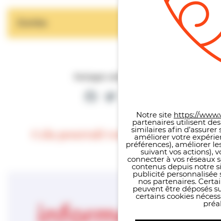
+
Zumba
Partager cette page
Panneau de gestion des co
Facebook
Twitter
Partager
Notre site
https://www.v
partenaires utilisent de
similaires afin d’assure
Cela pourrait vous intéresser
améliorer votre expérie
préférences), améliorer le
suivant vos actions), 
connecter à vos réseaux s
contenus depuis notre sit
publicité personnalisée 
nos partenaires. Certai
peuvent être déposés sur
certains cookies néces
préal