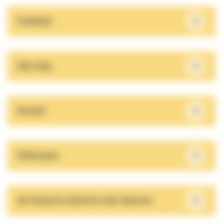
+
Football
+
Hip Hop
+
Karaté
+
Pétanque
+
Qi Gong Au Rythme des Saisons