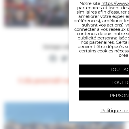
Notre site
https://www.v
partenaires utilisent de
similaires afin d’assure
améliorer votre expérie
préférences), améliorer le
suivant vos actions), 
connecter à vos réseaux s
contenus depuis notre sit
publicité personnalisée 
nos partenaires. Certai
peuvent être déposés sur
Partager cette page
certains cookies néces
préal
Facebook
Twitter
Partager
TOUT A
Cela pourrait vous intéresser
TOUT R
PERSON
Politique de