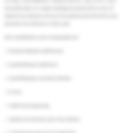
sur-Mer, club labellisé « Roland Garros » par la FFT, vous
accueille dans un cadre verdoyant proche de la mer, et
répond aux besoins de tous les passionnés de tennis qui
peuvent s’en donner à coeur joie.
Nos installations sont composées de :
– 12 terres battues extérieures
– 2 synthétiques extérieurs
– 2 synthétiques couverts éclairés
– 2 murs
– 1 table de ping-pong
– 1 petite aire de jeux pour les enfants
– 1 club-house avec bar et vestiaires