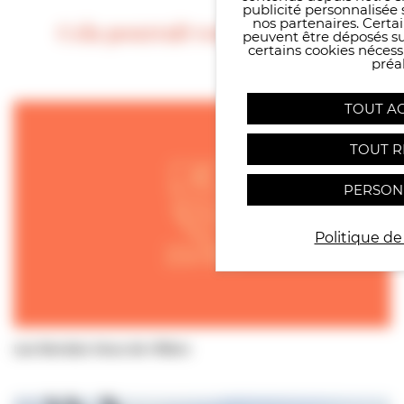
publicité personnalisée 
nos partenaires. Certai
Cela pourrait vous intéresser
peuvent être déposés sur
certains cookies néces
préal
TOUT A
TOUT R
PERSON
Politique de
Les Rendez-Vous de Villers