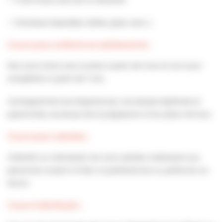
– 1 boutique (raquettes, balles, grips, sacs…)
Cours pour enfants et adolescents :
Nos cours loisirs sont ouverts à partir de 3 ans et nos cours
compétition à partir de 7 ans.
L’enseignement est dispensé par une équipe diplômée et
passionnée, soucieuse de la progression et du plaisir de tous.
Cours pour adultes :
Collectifs ou individuels, les cours adultes s’adressent aux
personnes voulant s’initier, se perfectionner ou performer au
tennis.
Cours individuels :