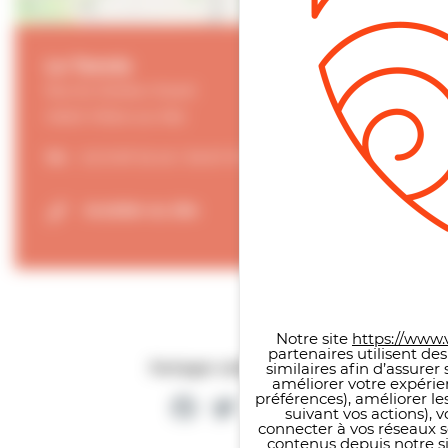
Le Tennis
Rue du Docteur Sicard
14640 Villers-sur-Mer
Tél.
:
02 31 87 52 40 / 06 67 57 93 65
Accéder au site
Panneau de gestion des co
Notre site
https://www.v
partenaires utilisent de
similaires afin d’assure
Partager cette page
améliorer votre expérie
Facebook
Twitter
Partager
préférences), améliorer le
suivant vos actions), 
connecter à vos réseaux s
contenus depuis notre sit