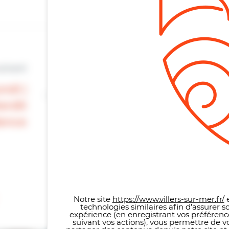
suivant
ndi |
erdit
dence
okies
Notre site
https://www.villers-sur-mer.fr/
e
technologies similaires afin d’assurer 
expérience (en enregistrant vos préférence
suivant vos actions), vous permettre de v