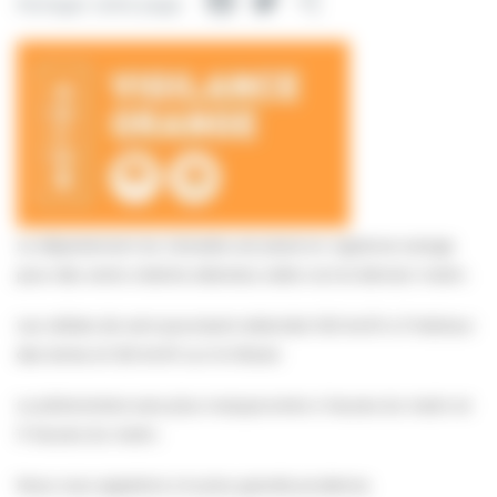
Facebook
Twitter
Partager
Partager cette page
Le département du Calvados est placé en vigilance orange
pour des vents violents attendus cette nuit et demain matin.
Les rafales de vent pourraient atteindre 100 km/h à l’intérieur
des terres et 120 km/h sur le littoral.
Le phénomène sera plus marqué entre 4 heures du matin et
11 heures du matin.
Nous vous appelons à la plus grande prudence.