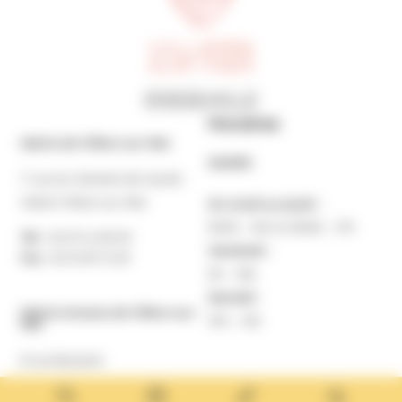
Horaires
Mairie de Villers-sur-Mer
MAIRIE
7 rue du Général de Gaulle
14640 Villers-sur-Mer
Du lundi au jeudi :
9h30 – 12h et 13h30 – 17h
Tél. :
02 31 14 65 00
Vendredi :
Fax :
02 31 87 12 25
9h – 16h
Samedi :
Mairie Annexe de Villers-sur-
10h – 12h
Mer
8 rue Boulard
14640 Villers-sur-Mer