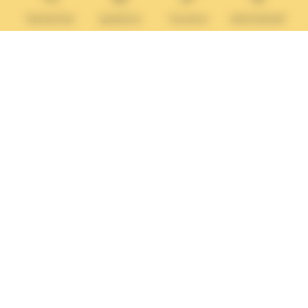
MAIRIE ANNEXE
Tél. :
02 31 14 65 13
Rechercher
Questions
Tourisme
Administratif
Lundi :
13h30 – 17h
Mardi :
9h30 – 12h et 13h30 – 17h
Mercredi :
9h30 – 12h
Jeudi et vendredi :
9h30-12h et 13h30-17H
Nous contacter
Vos questions
Démarches
administratives
Rechercher sur le site