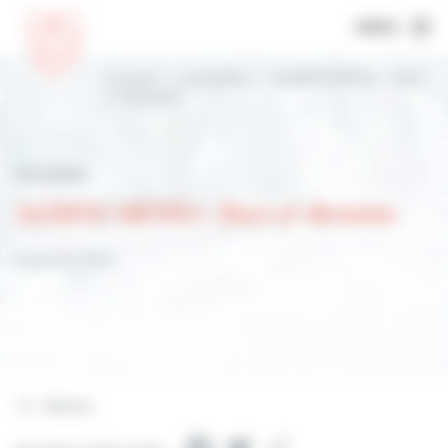
MENU
Accueil
Actualités
ALERTE MÉTÉO : lisez
ci-dessous
Actualités
ALERTE MÉTÉO : lisez ci-dessous
15 janvier 2023
Retour