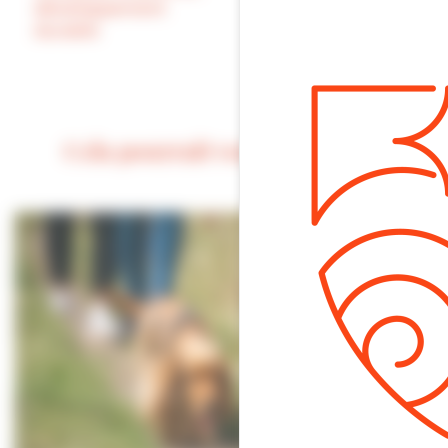
développement
de réussite pour
durable
chacun, pour les
vôtres, dans vos
projets.
Cela pourrait vous intéresser