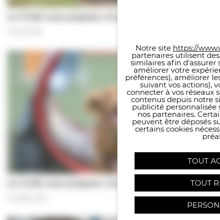
Panneau de gestion des co
Le CCAS vous propose | À pas de chiens…
5 août 2026
Notre site
https://www.v
partenaires utilisent de
similaires afin d’assure
améliorer votre expérie
préférences), améliorer le
suivant vos actions), 
connecter à vos réseaux s
contenus depuis notre sit
publicité personnalisée 
nos partenaires. Certai
peuvent être déposés sur
certains cookies néces
préal
TOUT A
TOUT R
Le CCAS vous propose | Une séance de…
31 juillet 2026
PERSON