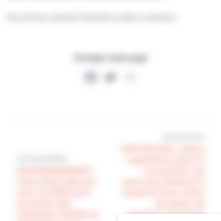
Nos services resteront attentifs et prêts à intervenir.
Partager cette page
Facebook
Twitter
Partager
Article suivant
OPPOSITION : Villers
Article précédent
– opposition tient ici
ENVIRONNEMENT :
à souhaiter ses
notre Maire discute
vœux les meilleurs à
avec le CNRS pour
toutes et tous, vœux
accueillir des
de santé, de
colloques relatifs au
bonheur, de joie et