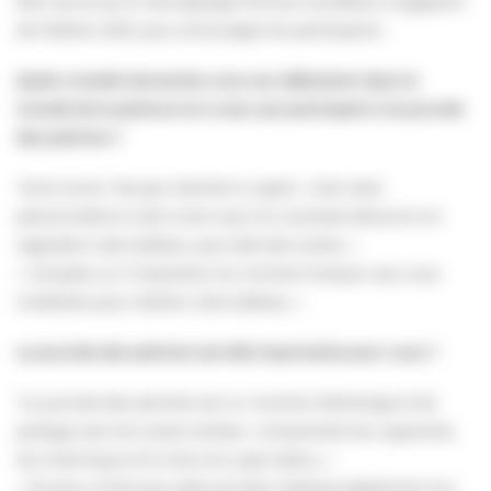
Rien de tel qu’un témoignage d’Olivier Scouflaire, le gagnant
de l’édition 2021, pour encourager les participants :
Quels conseils donneriez vous aux débutants dans le
monde de la peinture et à ceux qui participent à la journée
des peintres ?
“Avoir envie ! Ne pas chercher à copier ; c’est votre
personnalité et votre vision que l’on souhaite découvrir en
regardant votre tableau, pas celle des autres. »
« Comptez sur l’inspiration du moment lorsque vous vous
installerez pour réaliser votre tableau. »
La journée des peintres est-elle importante pour vous ?
“La journée des peintres est un moment d’échange et de
partage avec les autres artistes ; comprendre leur approche,
leur technique et le choix du sujet retenu. »
« De plus, le fait que cette journée s’adresse également aux