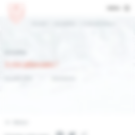
MENU
Accueil
Actualités
A vos pinceaux !
Actualités
A vos pinceaux !
19 juillet 2023
Animations
Retour