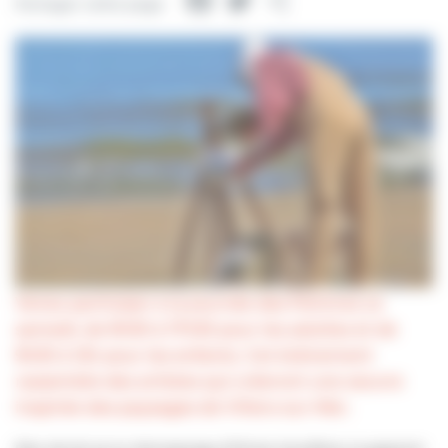
Facebook
Twitter
Partager
Partager cette page
Venez participer à la journée des Peintres ce
samedi, de 9h30 à 17h30 pour les adultes et de
9h30 à 12h pour les enfants. Cet évènement
rassemble des artistes qui créeront une oeuvre
inspirée des paysages de Villers-sur-Mer.