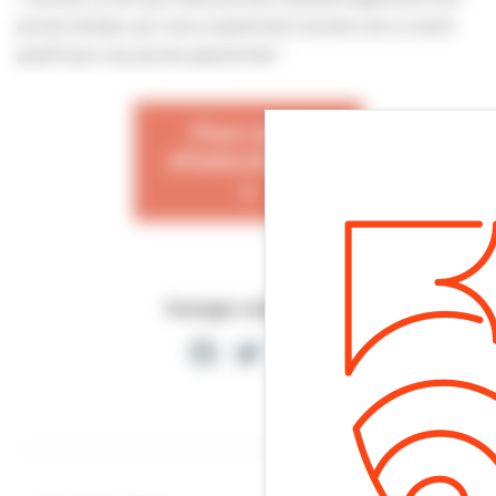
jeunes artistes, qui nous surprennent souvent, est un point
positif pour ces jeunes passionnés.”
Pour plus
d’information
s
Partager cette page
Facebook
Twitter
Partager
Article suivant