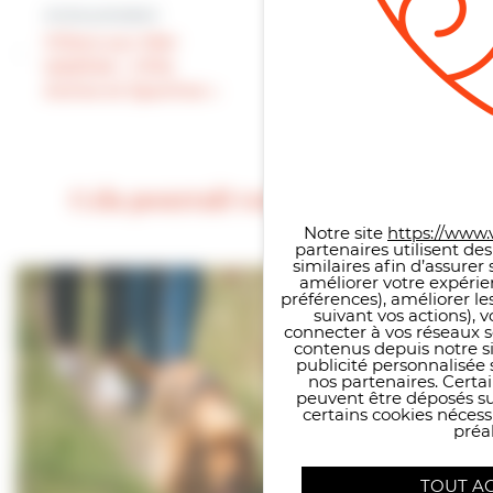
Article précédent
JEUNESSE :
Villers-sur-Mer
l’ouverture d’un
labélisé « Ville
City stade
Active et Sportive »
définitivement
validée
Panneau de gestion des co
Cela pourrait vous intéresser
Notre site
https://www.v
partenaires utilisent de
similaires afin d’assure
améliorer votre expérie
préférences), améliorer le
suivant vos actions), 
connecter à vos réseaux s
contenus depuis notre sit
publicité personnalisée 
nos partenaires. Certai
peuvent être déposés sur
certains cookies néces
préal
TOUT A