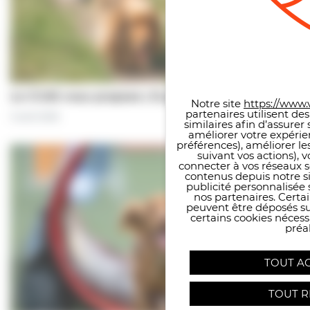
Panneau de gestion des co
Le CCAS vous propose | À pas de chiens…
Notre site
https://www.v
partenaires utilisent de
5 août 2026
similaires afin d’assure
améliorer votre expérie
préférences), améliorer le
suivant vos actions), 
connecter à vos réseaux s
contenus depuis notre sit
publicité personnalisée 
nos partenaires. Certai
peuvent être déposés sur
certains cookies néces
préal
TOUT A
TOUT R