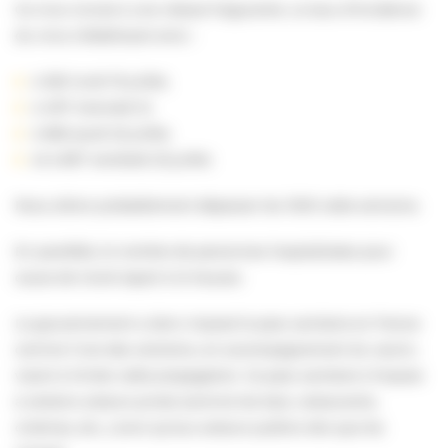
Ce virus circule à une vitesse fulgurante. Le taux d’incidence
du virus s’établissait ainsi :
à 320 lundi 19 juillet,
à 497 mercredi 21,
à 660 jeudi 22 juillet,
et à 807 vendredi 23 juillet.
Nous allons probablement dépasser les 1000 cette semaine.
En parallèle, le nombre de personnes hospitalisées pour
cause de Covid repart à la hausse.
Le gouvernement a donc imposé le pass sanitaire en France
comme l’une des solutions, en accompagnement du vaccin,
visant à limiter cette propagation. Ce pass sanitaire s’impose
à certains acteurs privés (comme les bars, restaurants,
cinémas, etc…) ainsi qu’aux acteurs publics tels que les