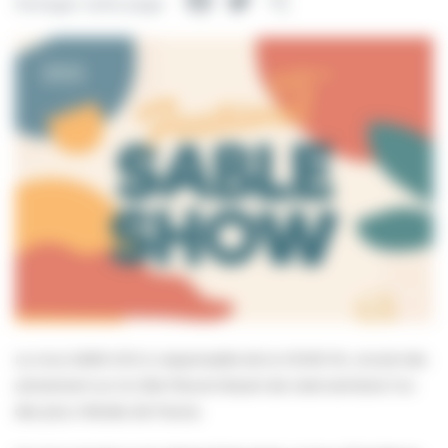
Facebook
Twitter
Partager
Partager cette page
Le virus SARS-COV-2, responsable de la COVID-19., circule très
activement sur la Côte Fleurie faisant de notre territoire l’un
des plus infectés de France.