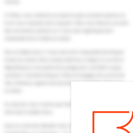
mairies.
À Villers, nous mettrons en place le pass sanitaire partout où
la loi nous imposera de le requérir. Mais nous devrons annuler
des animations partout où il nous sera logistiquement
impossible de le mettre en place.
Pour le Sable show, il nous sera ainsi impossible de bloquer
le bas du centre-ville, la place Mermoz, la digue, la rue de la
République et une partie de la plage pour contrôler le pass
sanitaire. Il faudrait bloquer Villers et engager de surcroît de
très nombreux agents de sécurité pour contrôler cette mise
en place.
En résumé: nous n’avons pas d’autre choix que celui
d’annuler le Sable show.
Nous en sommes désolés mais comme le dit la maxime, « à