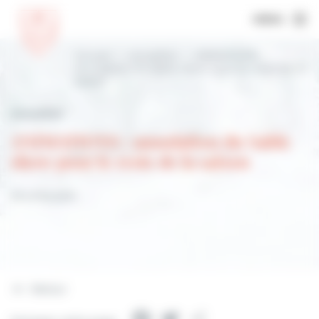
MENU
Accueil
Actualités
ANIMATIONS :
annulation du Sable show pour le reste de la
saison
Actualités
ANIMATIONS : annulation du Sable
show pour le reste de la saison
26 juillet 2021
Retour