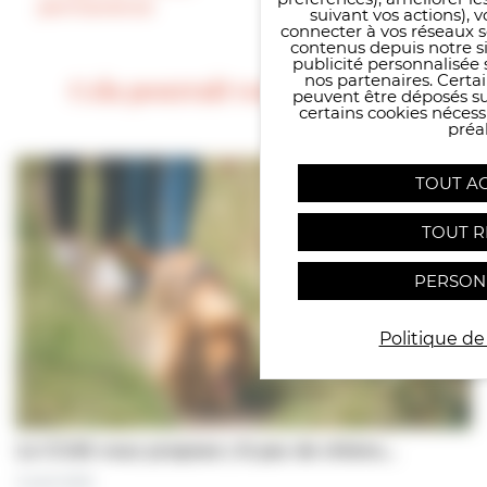
permanence
suivant vos actions), 
connecter à vos réseaux s
contenus depuis notre sit
publicité personnalisée 
nos partenaires. Certai
Cela pourrait vous intéresser
peuvent être déposés sur
certains cookies néces
préal
TOUT A
TOUT R
PERSON
Politique de
Le CCAS vous propose | À pas de chiens…
5 août 2026