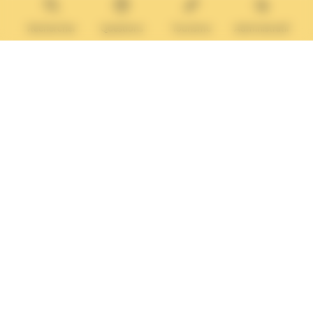
MAIRIE ANNEXE
Tél. :
02 31 14 65 13
Rechercher
Questions
Tourisme
Administratif
Lundi :
13h30 – 17h
Mardi :
9h30 – 12h et 13h30 – 17h
Mercredi :
9h30 – 12h
Jeudi et vendredi :
9h30-12h et 13h30-17H
Nous contacter
Vos questions
Démarches
administratives
Rechercher sur le site