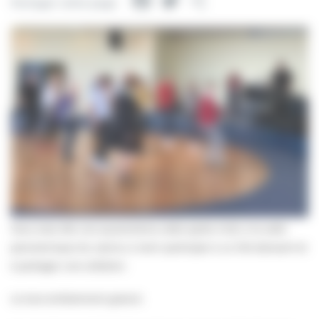
Facebook
Twitter
Partager
Partager cette page
Vous avez été une quarantaine cette après-midi, à la salle
panoramique du casino, à venir participer à un thé dansant et
à partager une collation.
Le tout entièrement gratuit.