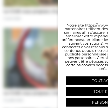
Panneau de gestion des co
Le CCAS vous propose | À pas de chiens…
5 août 2026
Notre site
https://www.v
partenaires utilisent de
similaires afin d’assure
améliorer votre expérie
préférences), améliorer le
suivant vos actions), 
connecter à vos réseaux s
contenus depuis notre sit
publicité personnalisée 
nos partenaires. Certai
peuvent être déposés sur
certains cookies néces
préal
TOUT A
TOUT R
Le CCAS vous propose | Une séance de…
31 juillet 2026
PERSON