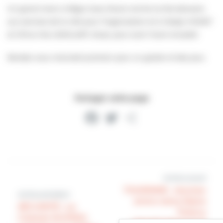
Un grand merci à Régis Suez d’avoir animé ce thé-dansant,
aux services de la ville pour l’organisation et à Gladys VIGNET
et Chhun-Na LENGLART, élues, pour avoir l’avoir encadré.
Rendez-vous mercredi prochain pour un goûter et des jeux.
Partager cette page
Facebook
Twitter
Partager
Article suivant
TOURISME : réunion
Article précédent
entre notre Maire
SÉCURITÉ : Le
Thierry
Colonel AUVRAY,