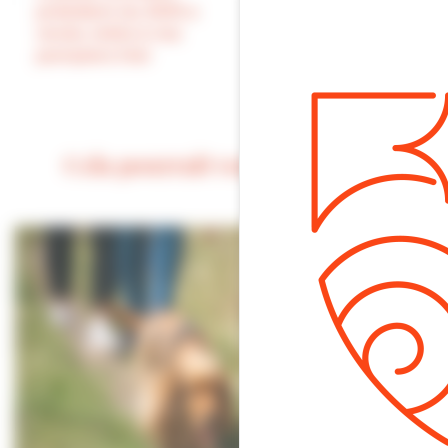
GRANTURCO et le
président du SDIS a
nouveau directeur
rendu visite à nos
général de la SPL
pompiers hier
InDeauville Thierry
BOTTARD
Cela pourrait vous intéresser