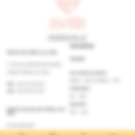
Horaires
Mairie de Villers-sur-Mer
MAIRIE
7 rue du Général de Gaulle
14640 Villers-sur-Mer
Du lundi au jeudi :
9h30 – 12h et 13h30 – 17h
Tél. :
02 31 14 65 00
Vendredi :
Fax :
02 31 87 12 25
9h – 16h
Samedi :
Mairie Annexe de Villers-sur-
10h – 12h
Mer
8 rue Boulard
14640 Villers-sur-Mer