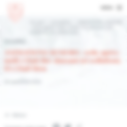
MENU
Accueil
Actualités
ANIMATIONS SENIORS
: cette après-midi c’était thé-dansant (et
collation). Et c’était bien
Actualités
ANIMATIONS SENIORS : cette après-
midi c’était thé-dansant (et collation).
Et c’était bien
28 septembre 2022
Retour