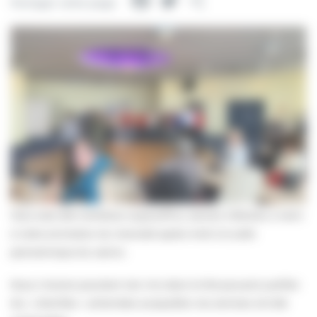
Facebook
Twitter
Partager
Partager cette page
Vous avez été nombreux aujourd’hui, seniors villersois, à venir
à notre animation du mercredi après-midi à la salle
panoramique du casino.
Nous n’avions pourtant rien mis dans le thé pouvant justifier
les « chenilles » acharnées auxquelles nos services ont été