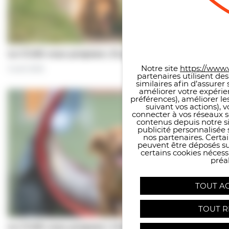
Panneau de gestion des co
Le CCAS vous propose | À pas de chiens…
Notre site
https://www.v
5 août 2026
partenaires utilisent de
similaires afin d’assure
améliorer votre expérie
préférences), améliorer le
suivant vos actions), 
connecter à vos réseaux s
contenus depuis notre sit
publicité personnalisée 
nos partenaires. Certai
peuvent être déposés sur
certains cookies néces
préal
TOUT A
TOUT R
Le CCAS vous propose | Une séance de…