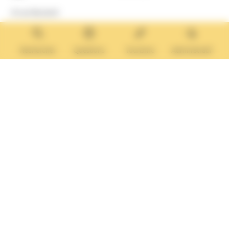
8 rue Boulard
14640 Villers-sur-Mer
MAIRIE ANNEXE
Tél. :
02 31 14 65 13
Rechercher
Questions
Tourisme
Administratif
Lundi :
13h30 – 17h
Mardi :
9h30 – 12h et 13h30 – 17h
Mercredi :
9h30 – 12h
Jeudi et vendredi :
9h30-12h et 13h30-17H
Nous contacter
Vos questions
Démarches
administratives