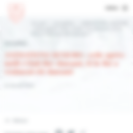
MENU
Accueil
Actualités
ANIMATIONS SENIORS
: cette après-midi c’était thé-dansant. Et le
thé a vraiment été dansant
Actualités
ANIMATIONS SENIORS : cette après-
midi c’était thé-dansant. Et le thé a
vraiment été dansant
22 février 2023
Retour