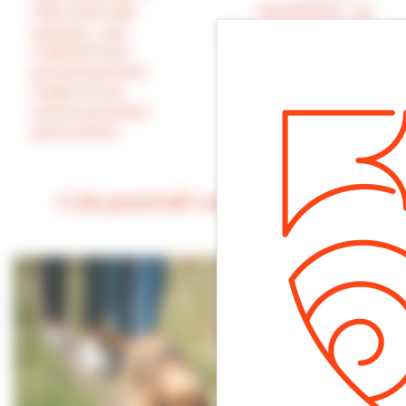
Ville amie des
PROPRETÉ : les
enfants » par
nouvelles poubelles
l’UNICEF fera
enterrées rue Foch
prochainement
sont en train d’être
l’objet d’une
installées
communication
particulière
Cela pourrait vous intéresser