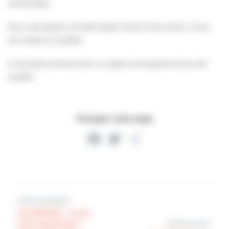
confrontées.
Vous avez passé une belle après-midi et nous aussi, à vous
voir autant en profiter.
À mercredi prochain pour un après-midi goûter et jeux de
société !
Partager cette page
Facebook
Twitter
Partager
Article précédent
JEUNESSE : notre
Article suivant
ville labellisée «