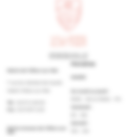
Horaires
Mairie de Villers-sur-Mer
MAIRIE
7 rue du Général de Gaulle
14640 Villers-sur-Mer
Du lundi au jeudi :
9h30 – 12h et 13h30 – 17h
Tél. :
02 31 14 65 00
Vendredi :
Fax :
02 31 87 12 25
9h – 16h
Samedi :
Mairie Annexe de Villers-sur-
10h – 12h
Mer