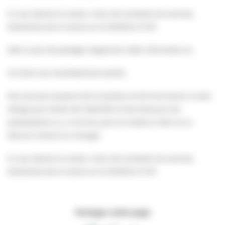
Si vous deviez le croiser, merci de contacter les services
d’astreinte de la mairie sur le 06 85 94 47 81.
Merci aussi de partager largement cette information 🙏
Ce chien est manifestement perdu.
Nos services essaient de le localiser et de l’emmener à notre
refuge pour tenter de l’identifier et de retrouver ses
propriétaires ou, a minima, pour le mettre à l’abri et lui
donner à boire et à manger.
Si vous deviez le croiser, merci de contacter les services
d’astreinte de la mairie sur le 06 85 94 47 81.
Partager cette page