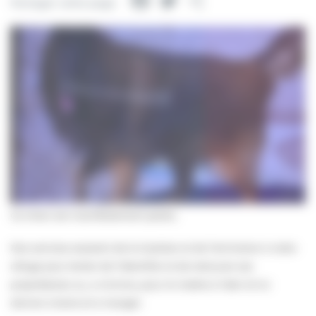
Facebook
Twitter
Partager
Partager cette page
Ce chien est manifestement perdu.
Nos services essaient de le localiser et de l’emmener à notre
refuge pour tenter de l’identifier et de retrouver ses
propriétaires ou, a minima, pour le mettre à l’abri et lui
donner à boire et à manger.