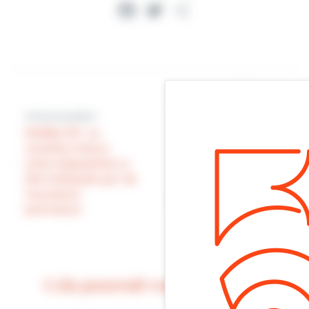
Facebook
Twitter
Partager
Article suivant
LA MAIRIE A VOTRE
Article précédent
SERVICE : nos
MOBILITÉ : la
services se sont
navette mise à
démultipliés cette
votre disposition a
semaine sur le
été indiquée par de
terrain. Qui dit plus
nouveaux
de touristes, dit plus
panneaux
de nécessité
d’intervenir
Cela pourrait vous intéresser