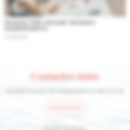
Jeunesse | Plan mercredi : fermeture
exceptionnelle le…
31 juillet 2026
Contactez-nous
Contactez-nous pour tout renseignement sur Villers-sur-mer
Contactez-nous
Suivez-nous sur