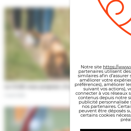
Panneau de gestion des co
Notre site
https://www.v
partenaires utilisent de
similaires afin d’assure
améliorer votre expérie
préférences), améliorer le
Le CCAS vous propose | À pas de chiens…
suivant vos actions), 
connecter à vos réseaux s
5 août 2026
contenus depuis notre sit
publicité personnalisée 
nos partenaires. Certai
peuvent être déposés sur
certains cookies néces
préal