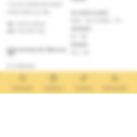
7 rue du Général de Gaulle
14640 Villers-sur-Mer
Du lundi au jeudi :
9h30 – 12h et 13h30 – 17h
Tél. :
02 31 14 65 00
Vendredi :
Fax :
02 31 87 12 25
9h – 16h
Samedi :
Mairie Annexe de Villers-sur-
10h – 12h
Mer
8 rue Boulard
14640 Villers-sur-Mer
MAIRIE ANNEXE
Tél. :
02 31 14 65 13
Rechercher
Questions
Tourisme
Administratif
Lundi :
13h30 – 17h
Mardi :
9h30 – 12h et 13h30 – 17h
Mercredi :
9h30 – 12h