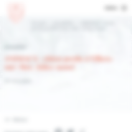
MENU
Accueil
Actualités
ANIMAUX : chien
perdu à Villers-sur-Mer. Aidez-nous!
Actualités
ANIMAUX : chien perdu à Villers-
sur-Mer. Aidez-nous!
20 mars 2022
Retour