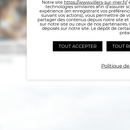
Notre site
https://www.villers-sur-mer.fr/
e
technologies similaires afin d’assurer 
expérience (en enregistrant vos préférence
suivant vos actions), vous permettre de v
partager des contenus depuis notre site et e
sur notre site ou ceux de nos partenaires.
déposés sur notre site. Le dépôt de cert
préal
TOUT ACCEPTER
TOUT R
esse | Plan mercredi :
eture exceptionnelle le…
let 2026
Politique de