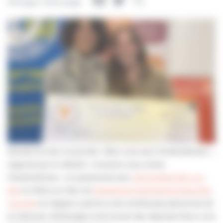
Facebook
Twitter
Partager
Partager cette page
Samedi 22 mars, la journée « Bien vivre avec l’endométriose » ,
organisé par le collectif « Unissons-nous contre
l’endométriose », en partenariat avec
Ville de Blonville- sur-
Mer
et Villers-sur-Mer, les
Soroptimist International Deauville-
Trouville
et L’Appart a permis à de nombreuses personnes de
se retrouver, d’échanger et de trouver des réponses face à une