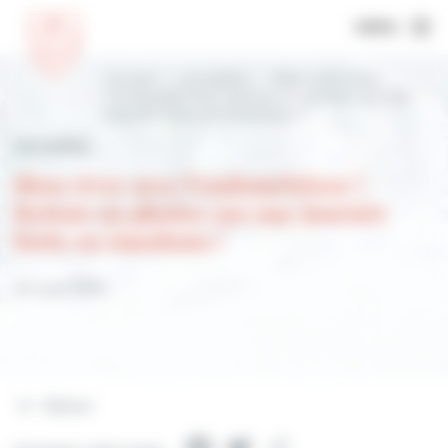
MENU
Accueil
Actualités
Bien vivre avec
l’endométriose | Retour en photos sur une
journée forte en émotions !
Actualités
Bien vivre avec l’endométriose |
Retour en photos sur une journée
forte en émotions !
25 mars 2025
Retour