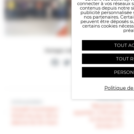
connecter à vos réseaux s
contenus depuis notre sit
publicité personnalisée 
nos partenaires. Certai
peuvent être déposés sur
certains cookies néces
préal
TOUT A
Partager cette page
TOUT R
Facebook
Twitter
Partager
PERSON
Politique de
Article suivant
Article précédent
Réunions de
Conseil municipal |
quartier | J-10 avant
Ordre du jour de la
la réunion du
séance du 24 mars
bureau n°1