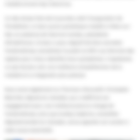
maladie encore trop méconnue.
Un des temps forts de la journée a été l’inauguration de
l’EndoPank, un banc jaune symbolique installé à Villers-sur-
Mer, en présence de Yasmine Candau, présidente
d’EndoFrance. Ce banc a pour objectif de faire connaître
l’endométriose, sensibiliser le public et offrir aux femmes des
repères pour mieux identifier leurs symptômes. Il représente
un pas de plus vers une meilleure compréhension de la
maladie et un diagnostic plus précoce.
Nous avons également eu l’honneur d’accueillir Christophe
Blanchet, député du Calvados, qui a réaffirmé son
engagement pour une meilleure prise en charge de
l’endométriose, ainsi que Audrey Gadenne, conseillère
départementale du Calvados, venue apporter son soutien à
cette cause essentielle.