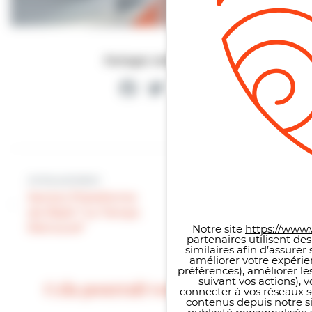
Partager cette page
Facebook
Twitter
Partager
Article suivant
Article précédent
Panneau de gestion des co
Jeunesse |
Senior| Plateforme
Kermesse de
de Répit “Le Temps
l’école Victor
Retrouvé”
Notre site
https://www.v
Duprez !
partenaires utilisent de
similaires afin d’assure
améliorer votre expérie
préférences), améliorer le
suivant vos actions), 
Cela pourrait vous intéresser
connecter à vos réseaux s
contenus depuis notre sit