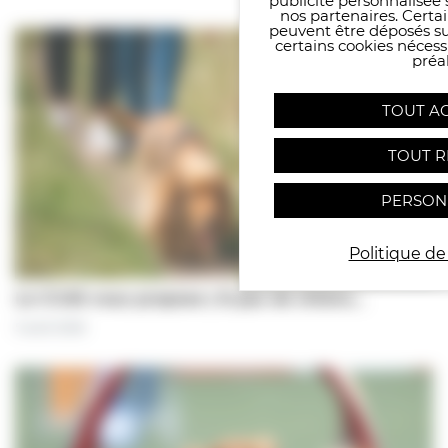
publicité personnalisée 
nos partenaires. Certai
peuvent être déposés sur
certains cookies néces
préal
TOUT A
TOUT R
PERSON
Politique de
Le CCAS vous propose | À pas de chiens…
5 août 2026