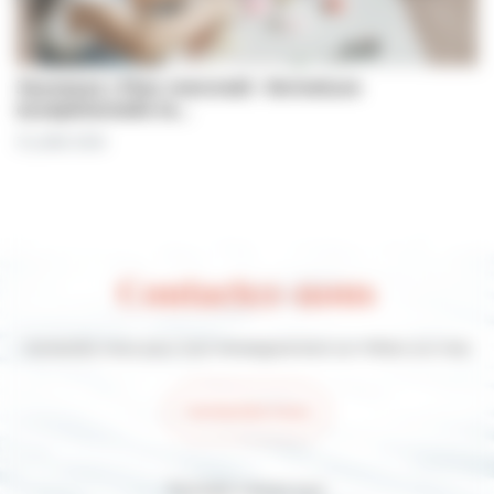
Jeunesse | Plan mercredi : fermeture
exceptionnelle le…
31 juillet 2026
Contactez-nous
Contactez-nous pour tout renseignement sur Villers-sur-mer
Contactez-nous
Suivez-nous sur