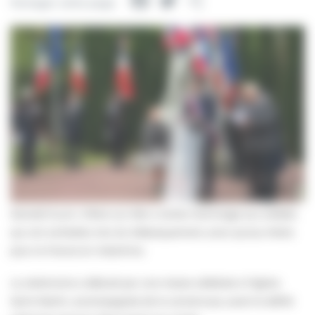
Facebook
Twitter
Partager
Partager cette page
Samedi 6 juin, Villers-sur-Mer a rendu hommage aux soldats
qui ont combattu lors du Débarquement, ainsi qu’aux Morts
pour la France en Indochine.
La cérémonie a débuté par une messe célébrée à l’église
Saint-Martin, accompagnée de la cornemuse, avant le défilé