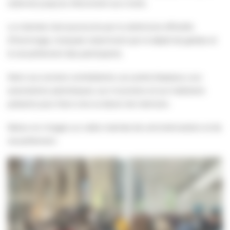
solennel jusqu’au Monument aux morts.
La matinée s’est poursuivie par la cérémonie officielle
d’hommage, marquée notamment par le dépôt de gerbes et
le recueillement des participants.
Merci aux anciens combattants, aux porte-drapeaux, aux
associations patriotiques, aux musiciens et aux habitants
présents pour faire vivre ce devoir de mémoire.
Retour en images sur cette matinée de commémoration et de
recueillement.