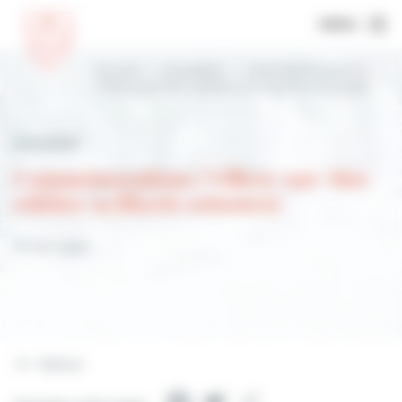
MENU
Accueil
Actualités
Commémorations |
Villers-sur-Mer célèbre sa liberté retrouvée
Actualités
Commémorations | Villers-sur-Mer
célèbre sa liberté retrouvée
16 août 2024
Retour