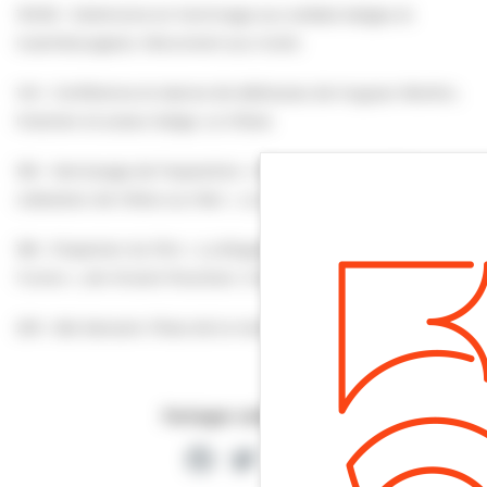
10h30 : Cérémonie en hommage aux soldats belges et
luxembourgeois. Monument aux morts
14h : Conférence et séance de dédicaces de Hugues Wenkin,
historien et auteur belge. Le Villare
16h : Vernissage de l’exposition « 80e anniversaire de la
Libération de Villers-sur-Mer ». Le Villare
18h : Projection du film « La Brigade Piron, le Pont de
l’union », de Vincent Pouchain. Cinéma du casino
20h : Bal dansant. Place de la mairie
Partager cette page
Facebook
Twitter
Partager