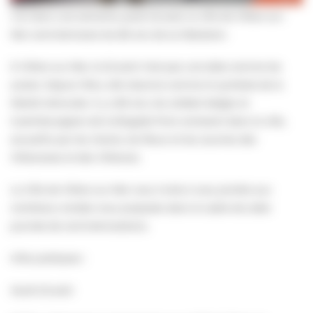
J-8. Dans une semaine, jeudi 22 août, la ville de Villers-sur-
Mer commémorera les 80 ans de sa libération.
À Villers-sur-Mer, le 22 août n’est pas une date comme les
autres. Depuis 1944, elle résonne comme le symbole de la
liberté retrouvée. Il y a 80 ans, les soldats belges et
luxembourgeois de la Brigade Piron entraient dans la ville,
accueillis par les chants, les fleurs et les sourires des
Villersoises et
des Villersois.
La Ville de Villers-sur-Mer vous invite à vous joindre aux
nombreux rendez-vous proposés dans le cadre de cette
journée de commémorations.
Infos pratiques :
Jeudi 22 août