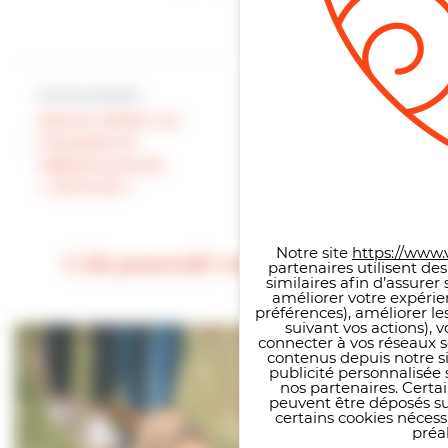
Article précédent
Article suivant
Alerte météo | Le
La mairie à votre
Calvados en
service | Tailler,
vigilance jaune
élaguer et
Panneau de gestion des co
« canicule »
désherber
Notre site
https://www.v
Cela pourrait vous intéresser
partenaires utilisent de
similaires afin d’assure
améliorer votre expérie
préférences), améliorer le
suivant vos actions), 
connecter à vos réseaux s
contenus depuis notre sit
publicité personnalisée 
nos partenaires. Certai
peuvent être déposés sur
certains cookies néces
préal