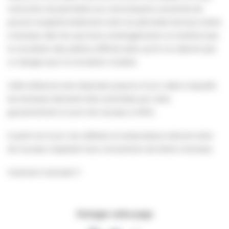
instruction de permettre aux commerçants concernés de
pouvoir exceptionnellement sortir du périmètre de leurs droits
à terrasse, dès lors que leurs aménagements ne rendront pas
la circulation des piétons difficile et/ou qu’ils ne créeront pas
un danger pour la circulation routière.
Cette tolérance sera observée jusqu’au 9 juin, date à laquelle
les terrasses devraient être autorisées par notre
gouvernement à ouvrir de nouveau à 100%.
À partir du 9 juin, les cafetiers et restaurateurs devront alors
de nouveau respecter leurs conventions de droits à terrasse.
Vivement mercredi !!!
Partager cette page