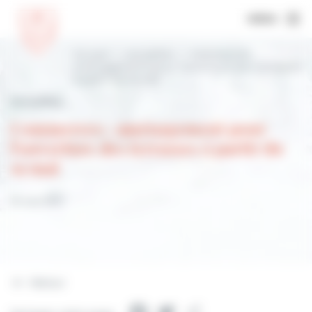
MENU
Accueil
Actualités
Commerces :
aménagement pour l’ouverture des terrasses
à partir du 19 mai
Actualités
Commerces : aménagement pour
l’ouverture des terrasses à partir du
19 mai
19 mai 2021
Retour