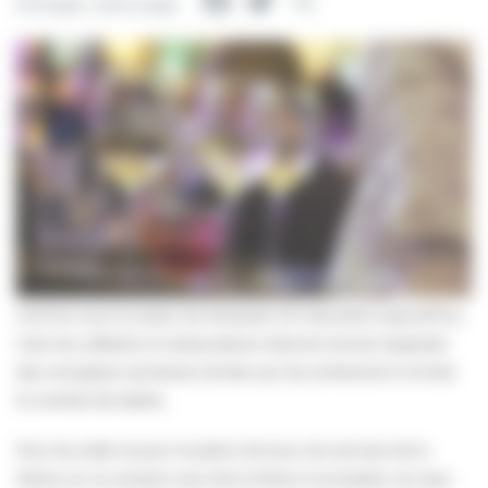
Facebook
Twitter
Partager
Partager cette page
Comme vous le savez, les terrasses ont réouverts aujourd’hui,
mais les cafetiers et restaurateurs devront encore respecter
des consignes sanitaires strictes qui les amèneront à limiter
le nombre de tables.
Pour les aider et pour le plaisir de tous, les services de la
Mairie, en ce compris ceux de la Police municipale, ont reçu