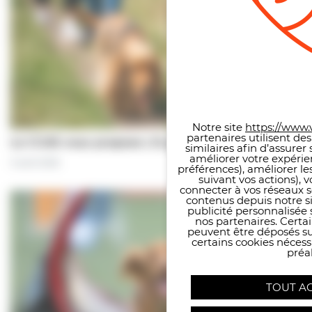
Panneau de gestion des co
Notre site
https://www.v
partenaires utilisent de
Le CCAS vous propose | À pas de chiens…
similaires afin d’assure
améliorer votre expérie
5 août 2026
préférences), améliorer le
suivant vos actions), 
connecter à vos réseaux s
contenus depuis notre sit
publicité personnalisée 
nos partenaires. Certai
peuvent être déposés sur
certains cookies néces
préal
TOUT A