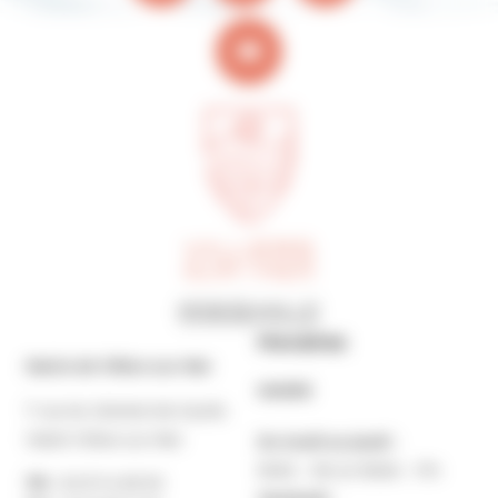
Horaires
Mairie de Villers-sur-Mer
MAIRIE
7 rue du Général de Gaulle
14640 Villers-sur-Mer
Du lundi au jeudi :
9h30 – 12h et 13h30 – 17h
Tél. :
02 31 14 65 00