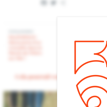
Facebook
Twitter
Partager
Article précédent
PALÉOSPACE :
Article suivant
Découverte d’un
crocodile dans le
PALÉOSPACE :
Marais de Villers-
sur-Mer !
Cela pourrait vous intéresser