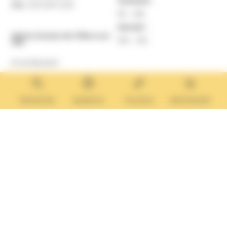
Vendredi :
Fax :
02 31 87 12 25
9h – 16h
Samedi :
Mairie Annexe de Villers-sur-
10h – 12h
Mer
8 rue Boulard
14640 Villers-sur-Mer
MAIRIE ANNEXE
Tél. :
02 31 14 65 13
Rechercher
Questions
Tourisme
Administratif
Lundi :
13h30 – 17h
Mardi :
9h30 – 12h et 13h30 – 17h
Mercredi :
9h30 – 12h
Jeudi et vendredi :
9h30-12h et 13h30-17H
Nous contacter