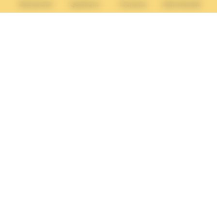
Rechercher
Questions
Tourisme
Administratif
Lundi :
13h30 – 17h
Mardi :
9h30 – 12h et 13h30 – 17h
Mercredi :
9h30 – 12h
Jeudi et vendredi :
9h30-12h et 13h30-17H
Nous contacter
Vos questions
Démarches
administratives
Rechercher sur le site
© 2026 Villers-sur-mer. Tous droits réservés.