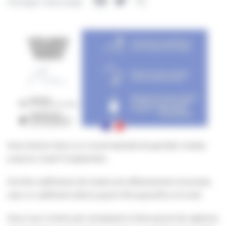
Facebook
Twitter
Partager
Partager cette page
Nous faisons face à un nouvel épisode de grandes marées
jusqu’au mardi 13 septembre.
De forts coefficients de marée sont effectivement annoncés,
avec un coefficient allant jusqu’à 105 aujourd’hui et lundi.
Nous vous invitons par conséquent à faire preuve de vigilance