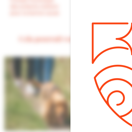
Conseil municipal
départ du « Mer
des enfants s’allient
Monts et Marais
pour la bonne cause
2022 » / J -7
Cela pourrait vous intéresser