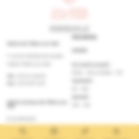
Horaires
Mairie de Villers-sur-Mer
MAIRIE
7 rue du Général de Gaulle
14640 Villers-sur-Mer
Du lundi au jeudi :
9h30 – 12h et 13h30 – 17h
Tél. :
02 31 14 65 00
Vendredi :
Fax :
02 31 87 12 25
9h – 16h
Samedi :
Mairie Annexe de Villers-sur-
10h – 12h
Mer
8 rue Boulard
14640 Villers-sur-Mer
MAIRIE ANNEXE
Tél. :
02 31 14 65 13