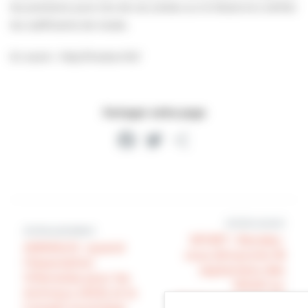
les prochains jours lors de vos sorties sur le littoral et à vérifier
les coefficients de marée.
En savoir : http://maree.info/
Partager cette page
Facebook
Twitter
Partager
Article suivant
Article précédent
SPORT : Rendez-
ANIMAUX : quand
vous dimanche 18
l’Association
septembre dès
Villersoise pour les
10h00 au
Animaux (AVA) et le
Paléospace pour le