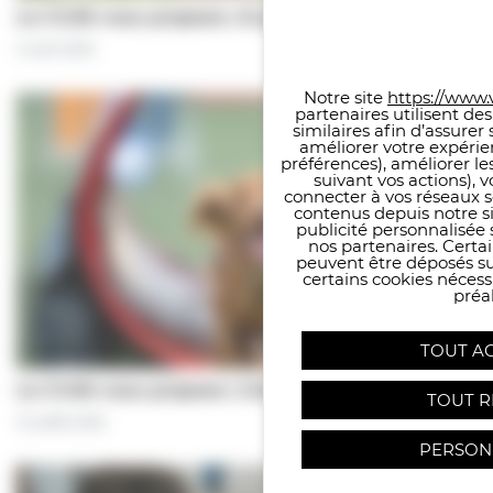
Le CCAS vous propose | À pas de chiens…
Panneau de gestion des co
5 août 2026
Notre site
https://www.v
partenaires utilisent de
similaires afin d’assure
améliorer votre expérie
préférences), améliorer le
suivant vos actions), 
connecter à vos réseaux s
contenus depuis notre sit
publicité personnalisée 
nos partenaires. Certai
peuvent être déposés sur
certains cookies néces
préal
TOUT A
Le CCAS vous propose | Une séance de…
TOUT R
31 juillet 2026
PERSON