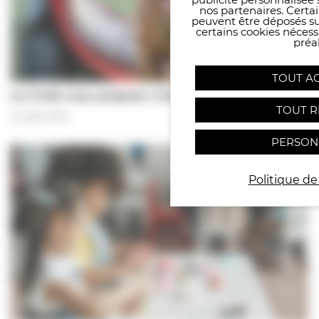
nos partenaires. Certai
peuvent être déposés sur
certains cookies néces
préal
TOUT A
Le CCAS vous propose | Une séance de…
TOUT R
31 juillet 2026
PERSON
Politique de