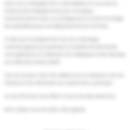
Chez nous, la Brigade Piron a été célébrée via une avenue
(l’avenue de la Brigade Piron), par une plaque
commémorative et par un jumelage avec la Commune belge
de Leopoldsburg qui est dépositaire de ses armoiries.
À noter que la brigade Piron est une unité belgo-
luxembourgeoise qui participa à la bataille de Normandie
mais également à la libération de la Belgique et des Pays-Bas
aux côtés des armées alliées.
Tous les 22 août, notre ville célèbre ainsi sa libération avec les
Villersois et les Villersoises qui veulent bien y participer.
Un pot d’honneur sera offert à l’issue de cette cérémonie.
Alors mettez une croix dans votre agenda