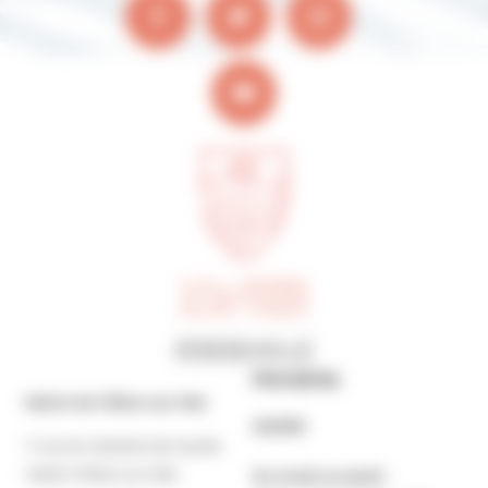
Horaires
Mairie de Villers-sur-Mer
MAIRIE
7 rue du Général de Gaulle
14640 Villers-sur-Mer
Du lundi au jeudi :