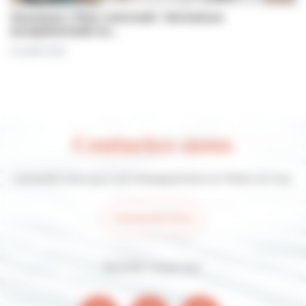
Jeunesse | Plan mercredi : fermeture
exceptionnelle le…
31 juillet 2026
Contactez-nous
Contactez-nous pour tout renseignement sur Villers-sur-mer
Contactez-nous
Suivez-nous sur