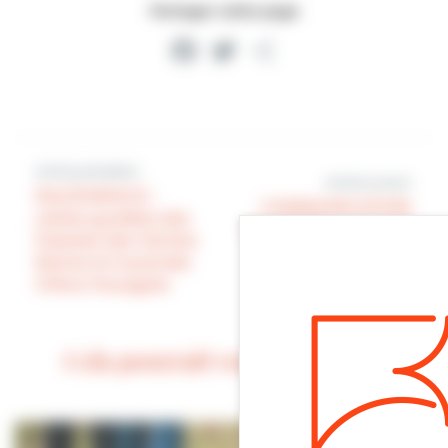
Partager cette page
Facebook
Twitter
Partager
Article précédent
Article suivant
PALÉOSPACE :
COMMUNICATION
visites guidées des
DU MAIRE : une très
Falaises des Vaches
belle semaine à
Noires et traversée
venir. Profitez-en !
Villers-Houlgate
Cela pourrait vous intéresser