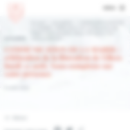
MENU
Accueil
Actualités
COMMUNICATION DE
LA MAIRIE : célébration de la libération de
Villers lundi 22 août. Nous comptons sur
Actualités
votre présence
COMMUNICATION DE LA MAIRIE :
célébration de la libération de Villers
lundi 22 août. Nous comptons sur
votre présence
14 août 2022
Retour