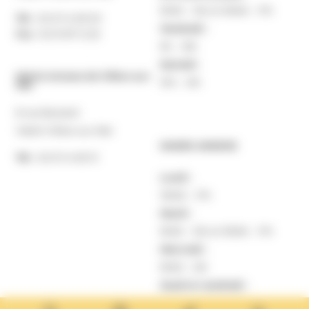
9h30 – 12h et 13h30 – 17h
Tél. :
02 31 14 65 00
Vendredi :
Fax :
02 31 87 12 25
9h – 16h
Samedi :
Mairie Annexe de Villers-sur-
10h – 12h
Mer
8 rue Boulard
14640 Villers-sur-Mer
MAIRIE ANNEXE
Tél. :
02 31 14 65 13
Lundi :
13h30 – 17h
Mardi :
9h30 – 12h et 13h30 – 17h
Mercredi :
9h30 – 12h
Jeudi et vendredi :
9h30-12h et 13h30-17H