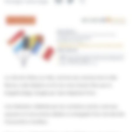
Facebook
Twitter
Partager
Partager cette page
La ville de Villers-sur-Mer, comme ses voisines de la Côte
fleurie, a été libérée à la fin du mois d’août 1944 par la
brigade belge, dirigée par Jean-Baptiste Piron.
Une libération célébrée par les nombreux ponts, avenues,
squares et monuments dédiés à la Brigade Piron de Merville-
Franceville à Honfleur.