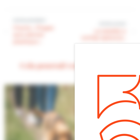
Article précédent
Article suivant
Charte « Plages
LA MAIRIE A
sans déchet
VOTRE SERVICE :
plastique »
Cela pourrait vous intéresser