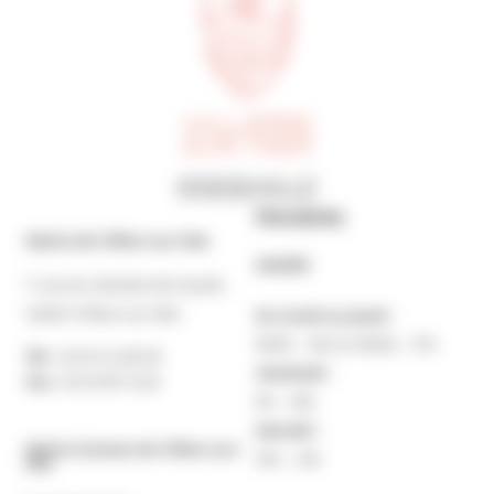
Horaires
Mairie de Villers-sur-Mer
MAIRIE
7 rue du Général de Gaulle
14640 Villers-sur-Mer
Du lundi au jeudi :
9h30 – 12h et 13h30 – 17h
Tél. :
02 31 14 65 00
Vendredi :
Fax :
02 31 87 12 25
9h – 16h
Samedi :
Mairie Annexe de Villers-sur-
10h – 12h
Mer