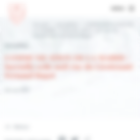
MENU
Accueil
Actualités
COMMUNICATION DE
LA MAIRIE : incendie cette nuit rue du
Lieutenant Fernand Bagot
Actualités
COMMUNICATION DE LA MAIRIE :
incendie cette nuit rue du Lieutenant
Fernand Bagot
28 mai 2021
Retour