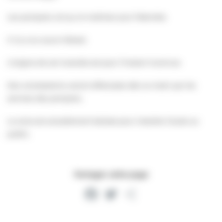
Les pompiers ont pu le maîtriser puis l’éteindre.
Il n’y a eu aucun blessé.
L’origine de cet incendie est pour l’instant inconnue.
Des constatations seront effectuées dès ce matin par les
services des pompiers.
La zone est actuellement balisée pour interdire l’accès au
public.
Partager cette page
Facebook
Twitter
Partager