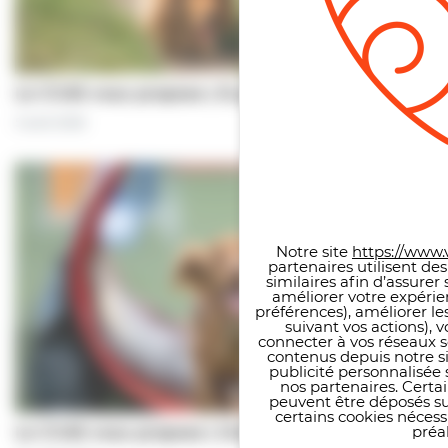
Le CCAS vous propose | À pas de chiens…
5 août 2026
Panneau de gestion des co
Notre site
https://www.v
partenaires utilisent de
similaires afin d’assure
améliorer votre expérie
préférences), améliorer le
suivant vos actions), 
connecter à vos réseaux s
contenus depuis notre sit
publicité personnalisée 
nos partenaires. Certai
peuvent être déposés sur
certains cookies néces
préal
Le CCAS vous propose | Une séance de…