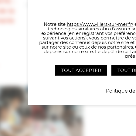
TÉ :
de la
erie
Notre site
https://www.villers-sur-mer.fr/
e
technologies similaires afin d’assurer 
expérience (en enregistrant vos préférence
suivant vos actions), vous permettre de v
partager des contenus depuis notre site et e
sur notre site ou ceux de nos partenaires.
déposés sur notre site. Le dépôt de cert
préal
TOUT ACCEPTER
TOUT R
Politique de