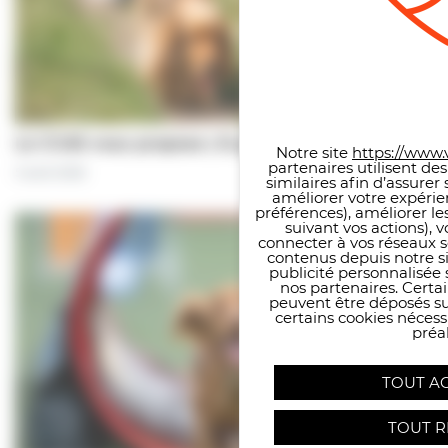
Panneau de gestion des co
Le CCAS vous propose | À pas de chiens…
Notre site
https://www.v
partenaires utilisent de
5 août 2026
similaires afin d’assure
améliorer votre expérie
préférences), améliorer le
suivant vos actions), 
connecter à vos réseaux s
contenus depuis notre sit
publicité personnalisée 
nos partenaires. Certai
peuvent être déposés sur
certains cookies néces
préal
TOUT A
TOUT R