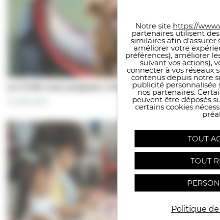
Notre site
https://www.v
partenaires utilisent de
similaires afin d’assure
améliorer votre expérie
préférences), améliorer le
suivant vos actions), 
connecter à vos réseaux s
contenus depuis notre sit
publicité personnalisée 
Le CCAS vous propose | Une séance de…
nos partenaires. Certai
peuvent être déposés sur
31 juillet 2026
certains cookies néces
préal
TOUT A
TOUT R
PERSON
Politique de