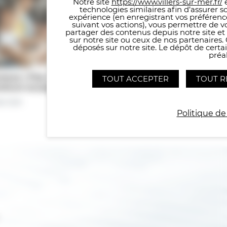
Notre site
https://www.villers-sur-mer.fr/
e
technologies similaires afin d’assurer 
expérience (en enregistrant vos préférence
suivant vos actions), vous permettre de v
partager des contenus depuis notre site et e
sur notre site ou ceux de nos partenaires.
déposés sur notre site. Le dépôt de cert
préal
esse | Plan mercredi :
TOUT ACCEPTER
TOUT R
eture exceptionnelle le…
let 2026
Politique de