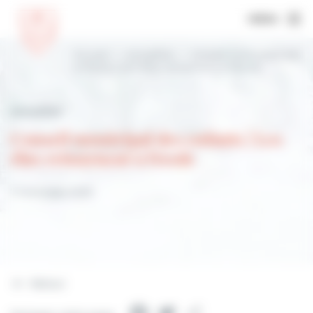
MENU
Accueil
Actualités
Conseil municipal des
enfants | Les élus retournent à l’école
Actualités
Conseil municipal des enfants | Les
élus retournent à l'école
7 novembre 2023
Retour