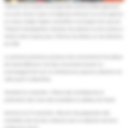
L’élection du Conseil municipal des enfants (CME) approche.
Ce lundi, Olivier Guérin et Stéphane Perrault, 1er et 5e adjoints
au maire, Gladys Vignet, conseillère municipale ainsi que de
Thibault Chanteperdrix, directeur de cabinet, se sont rendus à
l’école Victor Duprez pour informer les élèves sur les élections
du CME.
La semaine prochaine, plusieurs élus rencontreront les élèves
de l’école Béthanie. Ces deux
rencontres lancent un
accompagnement qui va s’échelonner jusqu’aux élections du
CME, jeudi 14 décembre.
Vendredi 24 novembre : Clôture des candidatures et
publication des noms des candidats au tableau de l’école
Semaine du 27 novembre : Réunion de préparation des
candidats avec les élus villersois, pour la rédaction de leurs
professions de foi.