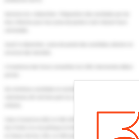
Semaine du 4 décembre : Préparation des candidats par les
élus villersois pour leur prise de parole à venir devant leurs
camarades.
Jeudi 14 décembre : prise de parole des candidats, élection et
annonce des résultats.
L’investiture des futurs conseillers du CME interviendra début
janvier.
De nombreux candidats et candidates se sont déjà portés
volontaires afin de faire parti du conseil municipal des
enfants.
Crée à l’automne 2021, le CME offre aux jeunes l’opportunité
de s’initier à la vie politique et d’entreprendre des initiatives
en faveur de leur ville. Le CME permet aux enfants de