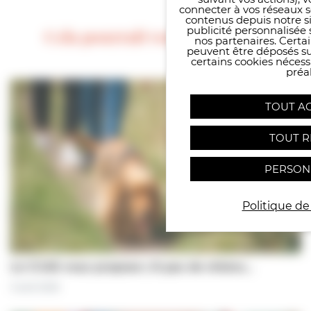
connecter à vos réseaux s
contenus depuis notre sit
publicité personnalisée 
Cela pourrait vous intéresser
nos partenaires. Certai
peuvent être déposés sur
certains cookies néces
préal
TOUT A
TOUT R
PERSON
Politique de
Le CCAS vous propose | À pas de chiens…
5 août 2026