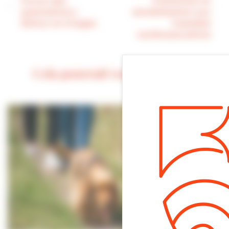
Forum des
Prévention et
associations |
sensibilisation aux
Retour en images
maladies
cardiovasculaires
Cela pourrait vous intéresser