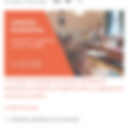
Facebook
Twitter
Partager
Partager cette page
Le conseil municipal se tiendra vendredi 27
septembre à 20h30, à l’hôtel de ville. La séance est
ouverte au public.
L’ordre du jour
1 – AFFAIRES GÉNÉRALES DE GESTION