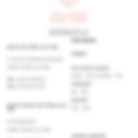
Horaires
Mairie de Villers-sur-Mer
MAIRIE
7 rue du Général de Gaulle
14640 Villers-sur-Mer
Du lundi au jeudi :
9h30 – 12h et 13h30 – 17h
Tél. :
02 31 14 65 00
Vendredi :
Fax :
02 31 87 12 25
9h – 16h
Samedi :
Mairie Annexe de Villers-sur-
10h – 12h
Mer
8 rue Boulard
14640 Villers-sur-Mer
MAIRIE ANNEXE