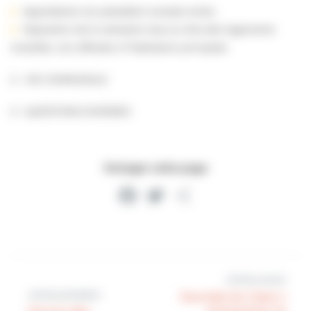
Approbation du précèdent compte rendu
Majoration de la cotisation due au titre des logements
meublés, non affectés à l’habitation principale
2 – VIE COMMUNALE
3 – QUESTIONS DIVERSES
Partager cette page
Facebook
Twitter
Partager
Article suivant
Article précédent
Journée du Cœur |