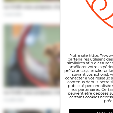
Le CCAS vous propose | À pas de chiens…
5 août 2026
Panneau de gestion des co
Notre site
https://www.v
partenaires utilisent de
similaires afin d’assure
améliorer votre expérie
préférences), améliorer le
suivant vos actions), 
connecter à vos réseaux s
contenus depuis notre sit
publicité personnalisée 
nos partenaires. Certai
Le CCAS vous propose | Une séance de…
peuvent être déposés sur
certains cookies néces
31 juillet 2026
préal