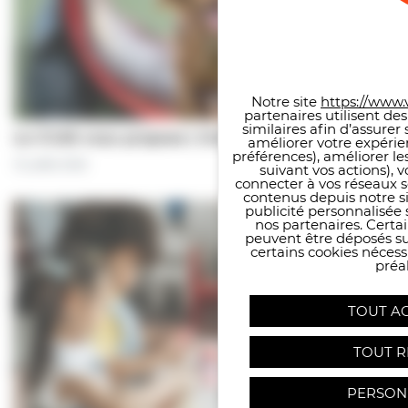
Panneau de gestion des co
Notre site
https://www.v
partenaires utilisent de
similaires afin d’assure
Le CCAS vous propose | Une séance de…
améliorer votre expérie
préférences), améliorer le
31 juillet 2026
suivant vos actions), 
connecter à vos réseaux s
contenus depuis notre sit
publicité personnalisée 
nos partenaires. Certai
peuvent être déposés sur
certains cookies néces
préal
TOUT A
TOUT R
PERSON