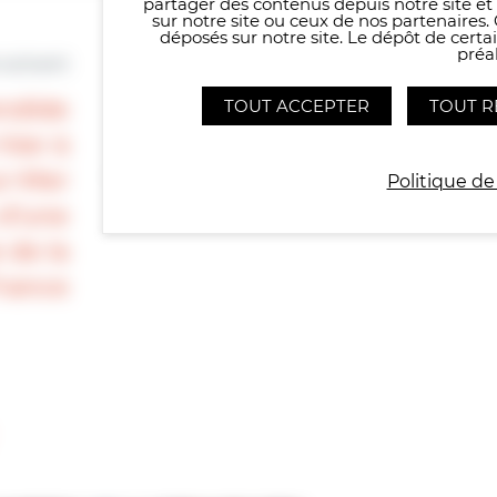
partager des contenus depuis notre site et e
sur notre site ou ceux de nos partenaires.
déposés sur notre site. Le dépôt de cert
préal
 suivant
endide
TOUT ACCEPTER
TOUT R
hier à
ur-Mer
Politique de
d’une
e de la
rance