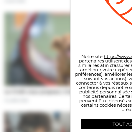
5 août 2026
Panneau de gestion des co
Notre site
https://www.v
partenaires utilisent de
similaires afin d’assure
améliorer votre expérie
préférences), améliorer le
suivant vos actions), 
connecter à vos réseaux s
contenus depuis notre sit
publicité personnalisée 
Le CCAS vous propose | Une séance de…
nos partenaires. Certai
peuvent être déposés sur
31 juillet 2026
certains cookies néces
préal
TOUT A