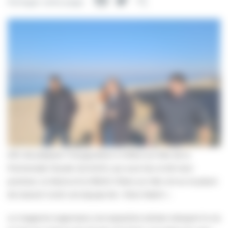
Facebook
Twitter
Partager
Partager cette page
Afin de préparer l’inauguration à Villers-sur-Mer de la
Promenade Claude LELOUCH, qui aura lieu le 26 mars
prochain, la Mairie et le SPACE Villers-sur-Mer ont eu le plaisir
de recevoir lundi une équipe de « Paris Match ».
Le magazine organisera une exposition photos retraçant la vie