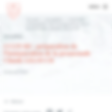
MENU
Accueil
Actualités
CULTURE :
préparation de l’inauguration de la
promenade Claude LELOUCH
Actualités
CULTURE : préparation de
l’inauguration de la promenade
Claude LELOUCH
16 février 2023
Retour