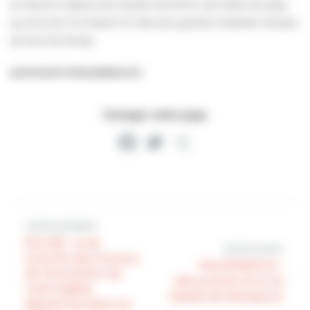
et l’œuvre majeure de Claude LELOUCH, cet enfant du pays
qui est sans nul doute l’un des plus grands cinéastes français
de tous les temps.
parismatch #claudelelouch
Partager cette page
Facebook
Twitter
Partager
Article précédent
ÉGLISE : la 3e
Article suivant
tranche des travaux
PALÉOSPACE :
de rénovation de
découverte d’un os
notre église
fossile de dinosaure
démarrera bien en