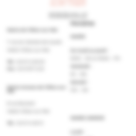
Horaires
Mairie de Villers-sur-Mer
MAIRIE
7 rue du Général de Gaulle
14640 Villers-sur-Mer
Du lundi au jeudi :
9h30 – 12h et 13h30 – 17h
Tél. :
02 31 14 65 00
Vendredi :
Fax :
02 31 87 12 25
9h – 16h
Samedi :
Mairie Annexe de Villers-sur-
10h – 12h
Mer
8 rue Boulard
14640 Villers-sur-Mer
MAIRIE ANNEXE
Tél. :
02 31 14 65 13
Lundi :