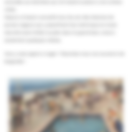
accoudés aux barrières qui ont laissé la place à une surface
vitrée.
Depuis, le bassin accueille tous les ans des dizaines de
jeunes nageurs qui y peaufinent leur technique en toute
sécurité avant d’aller se jeter dans le grand bain, situé à
seulement quelques mètres.
Vous y avez appris à nager ? Racontez-nous vos souvenirs de
baignade !