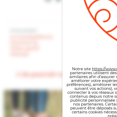
Article précédent
Article suivant
La municipalité à la
rencontre du
Il fait bon nager à
milieu sportif
Villers-sur-Mer !
Panneau de gestion des co
villersois
Notre site
https://www.v
Cela pourrait vous intéresser
partenaires utilisent de
similaires afin d’assure
améliorer votre expérie
préférences), améliorer le
suivant vos actions), 
connecter à vos réseaux s
contenus depuis notre sit
publicité personnalisée 
nos partenaires. Certai
peuvent être déposés sur
certains cookies néces
préal