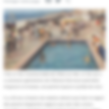
Facebook
Twitter
Partager
Partager cette page
C’est un lieu incontournable de Villers-sur-Mer, un lieu qui a
vu plusieurs générations de Villersois faire leurs premières
longueurs à la brasse, une perche toujours à portée de main.
Il y a 50 ans, le bassin de natation attirait aussi bien le regard
des parents d’apprentis-nageurs que celui des curieux,