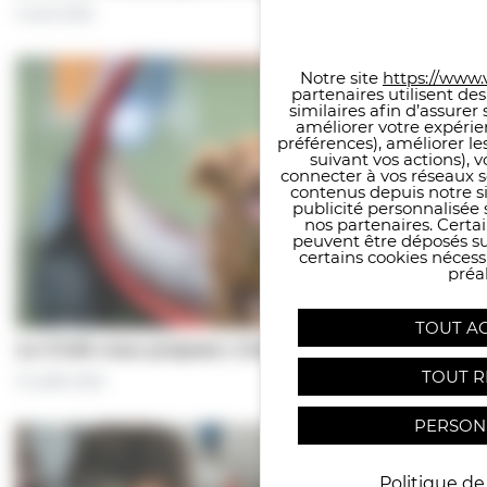
Panneau de gestion des co
5 août 2026
Notre site
https://www.v
partenaires utilisent de
similaires afin d’assure
améliorer votre expérie
préférences), améliorer le
suivant vos actions), 
connecter à vos réseaux s
contenus depuis notre sit
publicité personnalisée 
nos partenaires. Certai
peuvent être déposés sur
certains cookies néces
préal
TOUT A
Le CCAS vous propose | Une séance de…
TOUT R
31 juillet 2026
PERSON
Politique de