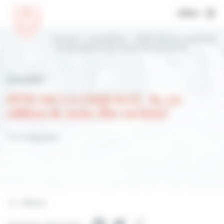
MENU
Accueil
Actualités
FÊTE DE LA COQUILLE
: la 25e édition de notre fête est finie!
Actualités
FÊTE DE LA COQUILLE : la 25e
édition de notre fête est finie!
31 octobre 2021
Retour