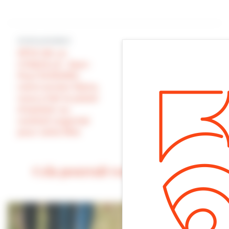
Article précédent
FÊTE DE LA
COQUILLE : Jean-
Article suivant
Paul DURAND,
CÉRÉMONIE DU
notre ancien Maire,
SOUVENIR en ce
nous a fait le plaisir
lundi 1er novembre
d’assister au
cocktail organisé
pour cette fête
Cela pourrait vous intéresser