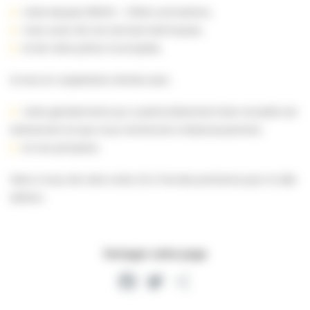
notre équipe SPACE – Villers animations,
mais aussi de nos services techniques,
et de notre police municipale,
le tout en coopération étroite avec:
notre gendarmerie qui a particulièrement bien encadré cet
événement et que nous remercions chaleureusement,
et nos pompiers.
Merci à tous de votre visite. Et à l’année prochaine pour la 26e
édition.
Partager cette page
Facebook
Twitter
Partager