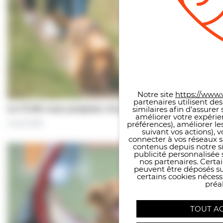
Panneau de gestion des co
Notre site
https://www.v
partenaires utilisent de
Le CCAS vous propose | À pas de chiens…
similaires afin d’assure
améliorer votre expérie
préférences), améliorer le
5 août 2026
suivant vos actions), 
connecter à vos réseaux s
contenus depuis notre sit
publicité personnalisée 
nos partenaires. Certai
peuvent être déposés sur
certains cookies néces
préal
TOUT A