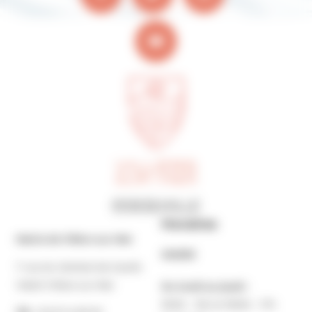
Horaires
Mairie de Villers-sur-Mer
MAIRIE
7 rue du Général de Gaulle
14640 Villers-sur-Mer
Du lundi au jeudi :
9h30 – 12h et 13h30 – 17h
Tél. :
02 31 14 65 00