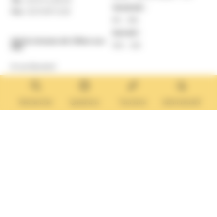
Vendredi :
Fax :
02 31 87 12 25
9h – 16h
Samedi :
Mairie Annexe de Villers-sur-
10h – 12h
Mer
8 rue Boulard
14640 Villers-sur-Mer
MAIRIE ANNEXE
Tél. :
02 31 14 65 13
Rechercher
Questions
Tourisme
Administratif
Lundi :
13h30 – 17h
Mardi :
9h30 – 12h et 13h30 – 17h
Mercredi :
9h30 – 12h
Jeudi et vendredi :
9h30-12h et 13h30-17H