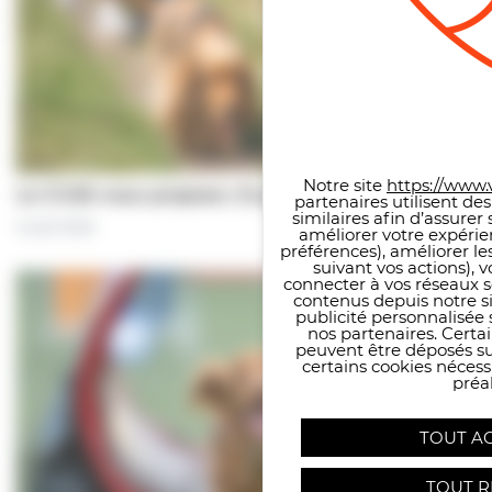
Panneau de gestion des co
Notre site
https://www.v
Le CCAS vous propose | À pas de chiens…
partenaires utilisent de
similaires afin d’assure
5 août 2026
améliorer votre expérie
préférences), améliorer le
suivant vos actions), 
connecter à vos réseaux s
contenus depuis notre sit
publicité personnalisée 
nos partenaires. Certai
peuvent être déposés sur
certains cookies néces
préal
TOUT A
TOUT R