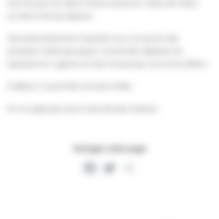
sous les yeux du Maire Thierry Granturco / Maire de Villers-
sur-Mer et de ses adjoints.
Test particulièrement important car si le camion des
pompiers n’était pas passé, il aurait fallu déplacer les
exposants en urgence. Et cela n’aurait pas une mince affaire.
À défaut, il aurait fallu annuler la fête.
On ne rigole pas avec la sécurité des visiteurs.
Partager cette page
Facebook
Twitter
Partager