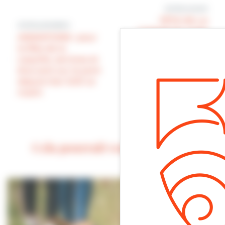
Article suivant
FÊTE DE LA
Article précédent
COQUILLE : suite
ANIMATIONS : pour
mais pas fin! Des
la fête de la
photos de la 1ere
coquille, services et
journée juste
élus sont sur le pont
conclue par un
depuis hier 5:00 ce
cocktail à la salle
matin
panoramique du
casino
Cela pourrait vous intéresser