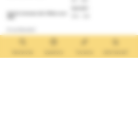
Samedi :
Mairie Annexe de Villers-sur-
10h – 12h
Mer
8 rue Boulard
14640 Villers-sur-Mer
MAIRIE ANNEXE
Tél. :
02 31 14 65 13
Rechercher
Questions
Tourisme
Administratif
Lundi :
13h30 – 17h
Mardi :
9h30 – 12h et 13h30 – 17h
Mercredi :
9h30 – 12h
Jeudi et vendredi :
9h30-12h et 13h30-17H
Nous contacter