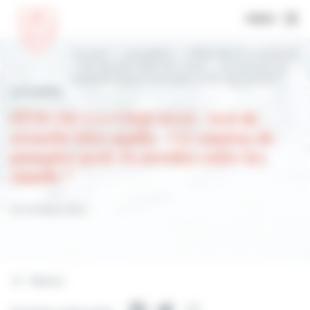
MENU
Accueil
Actualités
FÊTE DE LA COQUILLE
: test de sécurité hier matin . Un camion de
pompier peut-il circuler entre les stands ?
Actualités
FÊTE DE LA COQUILLE : test de
sécurité hier matin . Un camion de
pompier peut-il circuler entre les
stands ?
30 octobre 2022
Retour