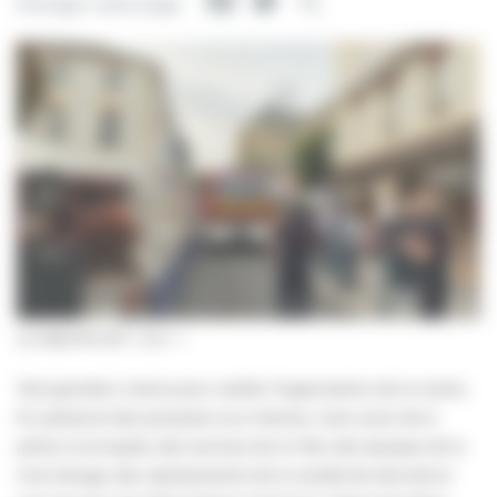
Facebook
Twitter
Partager
Partager cette page
La réponse est « oui » !
Test grandeur nature pour valider l’organisation de la mairie.
En présence des pompiers eux-mêmes, mais aussi de la
police municipale, des services de la Ville, des équipes de la
Croix-Rouge, des représentants de la société de sécurité et