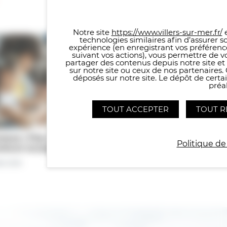
Notre site
https://www.villers-sur-mer.fr/
e
technologies similaires afin d’assurer 
expérience (en enregistrant vos préférence
suivant vos actions), vous permettre de v
partager des contenus depuis notre site et e
sur notre site ou ceux de nos partenaires.
déposés sur notre site. Le dépôt de cert
préal
TOUT ACCEPTER
TOUT R
esse | Plan mercredi :
Politique de
eture exceptionnelle le…
let 2026