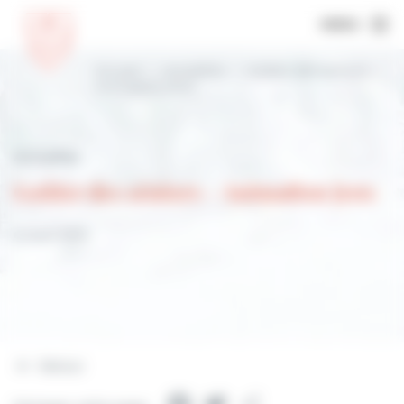
MENU
Accueil
Actualités
Goûter des séniors –
Animation jeux
Actualités
Goûter des séniors - Animation jeux
6 mars 2024
Retour