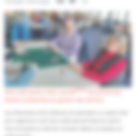
Facebook
Twitter
Partager
Partager cette page
aine
Mercredi après-midi, une 60
de personnes
étaient présentes au goûter des séniors
Les Villersoises et les Villersois ont participé à un après-midi
jeux, organisé au sein de la salle panoramique du casino.
Tous ont passé un très bon moment. Retour en photos sur