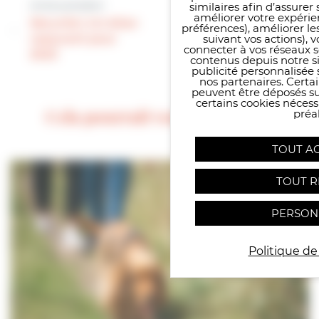
similaires afin d’assure
Article précédent
La mairie à votre
améliorer votre expérie
Sécurité | Un bilan
préférences), améliorer le
service | Les
suivant vos actions), 
rassurant pour
bûcherons
connecter à vos réseaux s
2023
contenus depuis notre sit
villersois
publicité personnalisée 
nos partenaires. Certai
peuvent être déposés sur
certains cookies néces
Cela pourrait vous intéresser
préal
TOUT A
TOUT R
PERSON
Politique de