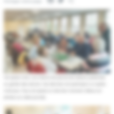
Facebook
Twitter
Partager
Partager cette page
Cet après-midi, une 40aine de personnes étaient présentes
au goûter des séniors. Ces derniers ont participé à un après-
midi jeux. Tous ont passé un très bon moment. Retour en
photos sur cette journée.