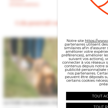
d’informations
précisent !
Cela pourrait vous intéresser
Panneau de gestion des co
Notre site
https://www.v
partenaires utilisent de
similaires afin d’assure
améliorer votre expérie
préférences), améliorer le
suivant vos actions), 
connecter à vos réseaux s
contenus depuis notre sit
publicité personnalisée 
nos partenaires. Certai
peuvent être déposés sur
certains cookies néces
préal
TOUT A
Le CCAS vous propose | À pas de chiens…
TOUT R