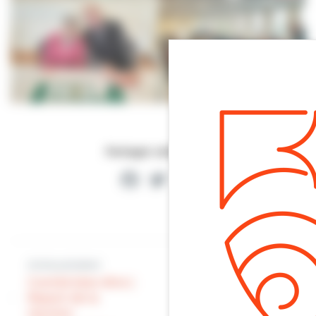
Partager cette page
Facebook
Twitter
Partager
Article précédent
Article suivant
Comité bien-être |
La mairie à votre
Report de la
service | Les
réunion
vacances se