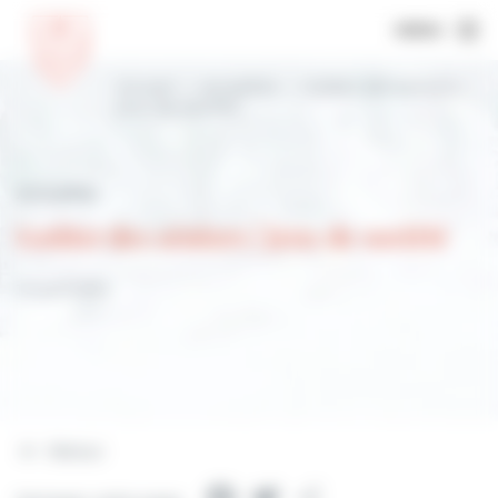
MENU
Accueil
Actualités
Goûter des séniors |
jeux de société
Actualités
Goûter des séniors | jeux de société
17 avril 2024
Retour