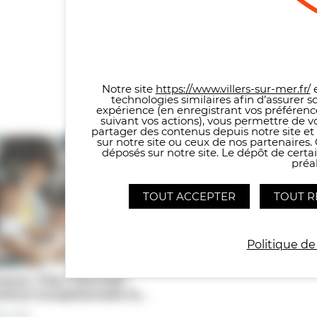
Notre site
https://www.villers-sur-mer.fr/
e
technologies similaires afin d’assurer 
expérience (en enregistrant vos préférence
suivant vos actions), vous permettre de v
partager des contenus depuis notre site et e
sur notre site ou ceux de nos partenaires.
déposés sur notre site. Le dépôt de cert
préal
TOUT ACCEPTER
TOUT R
Politique de
esse | Plan mercredi :
eture exceptionnelle le…
let 2026