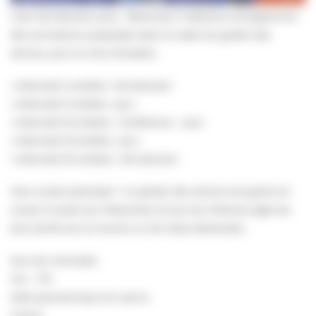
Loto, thé dansant, jeux… Retrouvez ci-dessous le programme
des animations proposées dans le cadre du goûter des
séniors, pour le mois d’octobre.
🔸Mercredi 2 octobre : thé dansant
🔸Mercredi 9 octobre : jeux
🔸Mercredi 16 octobre : Conférence – quiz
🔸Mercredi 23 octobre : jeux
🔸Mercredi 30 octobre : thé dansant
Vous voulez participer ? Le goûter des séniors est gratuit et
ouvert à toutes les Villersoises et tous les Villersois âgés de
plus de 60 ans et inscrits sur les listes électorales.
tous les mercredis
14h – 17h
Salle panoramique du casino
Gratuit