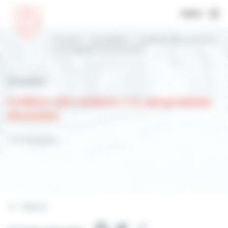
MENU
Accueil
Actualités
Goûters des séniors |
Le programme d’octobre
Actualités
Goûters des séniors | Le programme
d'octobre
1 octobre 2024
Retour