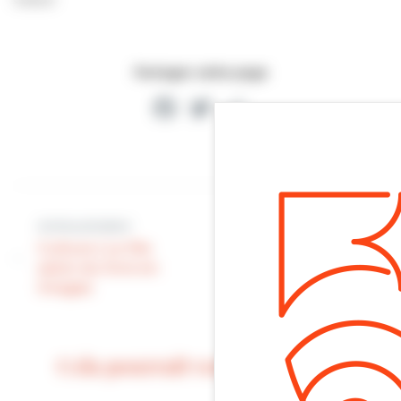
Partager cette page
Facebook
Twitter
Partager
Article suivant
Article précédent
Communication |
Culture | Le 10e
Le Petit Journal
salon du livre en
d’octobre est
images
disponible
Cela pourrait vous intéresser