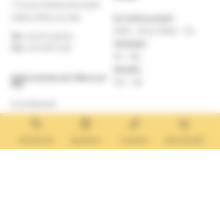
7 rue du Général de Gaulle
14640 Villers-sur-Mer
Du lundi au jeudi :
9h30 – 12h et 13h30 – 17h
Tél. :
02 31 14 65 00
Vendredi :
Fax :
02 31 87 12 25
9h – 16h
Samedi :
Mairie Annexe de Villers-sur-
10h – 12h
Mer
8 rue Boulard
14640 Villers-sur-Mer
MAIRIE ANNEXE
Tél. :
02 31 14 65 13
Rechercher
Questions
Tourisme
Administratif
Lundi :
13h30 – 17h
Mardi :
9h30 – 12h et 13h30 – 17h
Mercredi :
9h30 – 12h