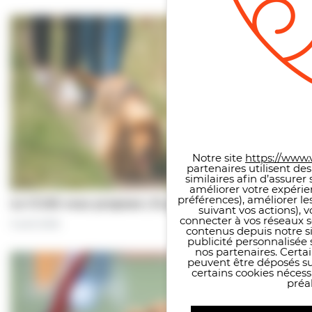
Panneau de gestion des co
Notre site
https://www.v
partenaires utilisent de
similaires afin d’assure
améliorer votre expérie
préférences), améliorer le
Le CCAS vous propose | À pas de chiens…
suivant vos actions), 
connecter à vos réseaux s
5 août 2026
contenus depuis notre sit
publicité personnalisée 
nos partenaires. Certai
peuvent être déposés sur
certains cookies néces
préal