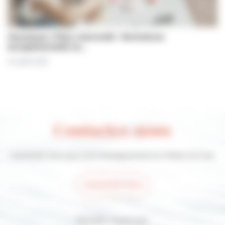
Jeunesse | Plan mercredi : fermeture
exceptionnelle le…
31 juillet 2026
Contactez-nous
Contactez-nous pour tout renseignement sur Villers-sur-mer
Contactez-nous
Suivez-nous sur