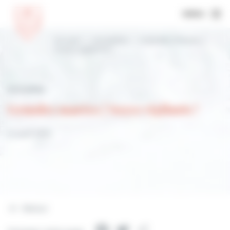
MENU
Accueil
Actualités
Grandes marées |
Soyez vigilants !
Actualités
Grandes marées | Soyez vigilants !
21 août 2024
Retour