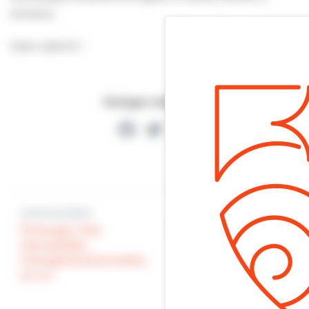
d’enfants.
Soyez vigilants !
Partager cette page
Facebook
Twitter
Partager
Article précédent
Article suivant
Échange | Des
École | Une rentrée
olympiades
sous le signe du
intergénérationnelles
confort et de la
en or !
sécurité !