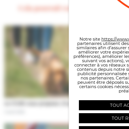
Cela pourrait vous intéresser
Panneau de gestion des co
Notre site
https://www.v
partenaires utilisent de
similaires afin d’assure
améliorer votre expérie
préférences), améliorer le
suivant vos actions), 
connecter à vos réseaux s
contenus depuis notre sit
publicité personnalisée 
nos partenaires. Certai
peuvent être déposés sur
certains cookies néces
préal
Le CCAS vous propose | À pas de chiens…
TOUT A
5 août 2026
TOUT R