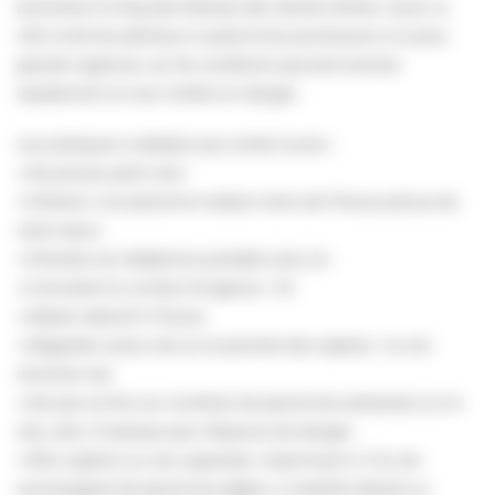
promenez le long des falaises des Vaches Noires. Aussi, la
ville invite les pêcheurs à pied et les promeneurs à la plus
grande vigilance, car les conditions peuvent évoluer
rapidement et vous mettre en danger.
Les pratiques à adopter pour éviter le pire :
🔸Ne jamais partir seul
🔸Prévenir une personne restée à terre de l’heure prévue de
votre retour
🔸Prendre son téléphone portable avec soi
🔸Connaître le numéro d’urgence : 112
🔸Rester attentif à l’heure
🔸Regarder autour de soi et prendre des repères : la mer
remonte vite.
🔸Ne pas se fier aux nombres de personnes présentes sur le
site, cela n’implique pas l’absence de danger.
🔸Être vigilant sur ses capacités, notamment si l’on est
accompagné de personnes âgées, à mobilité réduite ou