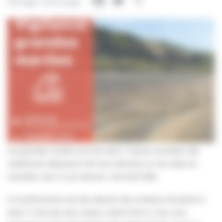
Facebook
Twitter
Partager
Partager cette page
Les grandes marées sont de retour. Jusqu’à vendredi, des
coefficients dépassant 100 sont attendus sur les côtes du
Calvados, avec un pic demain, mercredi (109).
Si le phénomène est très attendu des amateurs de pêche à
pied, il n’est pas sans risque, notamment si vous vous