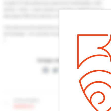
se garer sur des places pour personnes handicapées, notre
service « voirie » a donc ajouté un panneau rappelant que si
des places PMR sont prévues, ce n’est pas pour les ennuyer.
C’est parce que les personnes en bénéficiant sont en situation
de handicap. « Si tu prends ma place, prends mon handicap
».
Partager cette page
Facebook
Twitter
Partager
Article précédent
Article suivant
ANIMAUX :
JEUNESSE :