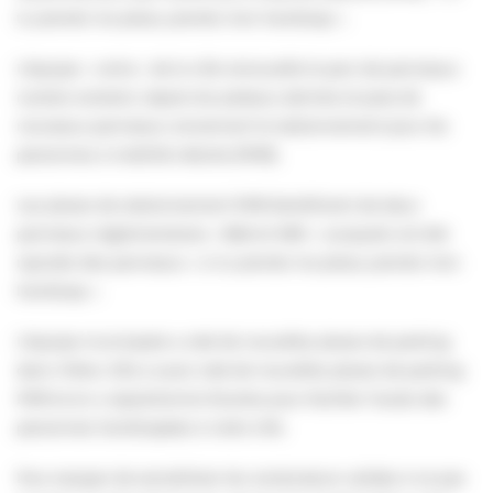
tu prends ma place, prends mon handicap ».
L’équipe « voirie » de la ville renouvelle le parc de panneaux
routiers existant, répare les poteaux abimés et pose de
nouveaux panneaux concernant le stationnement pour les
personnes à mobilité réduite (PMR).
Les places de stationnement PMR bénéficient de deux
panneaux réglementaires « B6d et M6h » auxquels ont été
rajoutés des panneaux « si tu prends ma place, prends mon
handicap ».
L’équipe municipale a créé de nouvelles places de parking
dans Villers. Elle a aussi créé de nouvelles places de parking
PMR et en a repositionné d’autres pour faciliter l’accès des
personnes handicapées à notre ville.
Pour essayer de sensibiliser les conducteurs valides à ne pas