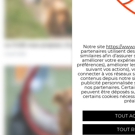
Panneau de gestion des co
Le CCAS vous propose | À pas de chiens…
Notre site
https://www.v
partenaires utilisent de
5 août 2026
similaires afin d’assure
améliorer votre expérie
préférences), améliorer le
suivant vos actions), 
connecter à vos réseaux s
contenus depuis notre sit
publicité personnalisée 
nos partenaires. Certai
peuvent être déposés sur
certains cookies néces
préal
TOUT A
TOUT R