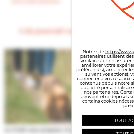
verts cette semaine
indiqués par des
panneaux
Cela pourrait vous intéresser
Panneau de gestion des co
Notre site
https://www.v
partenaires utilisent de
similaires afin d’assure
améliorer votre expérie
préférences), améliorer le
suivant vos actions), 
connecter à vos réseaux s
contenus depuis notre sit
publicité personnalisée 
nos partenaires. Certai
peuvent être déposés sur
certains cookies néces
préal
TOUT A
Le CCAS vous propose | À pas de chiens…
TOUT R