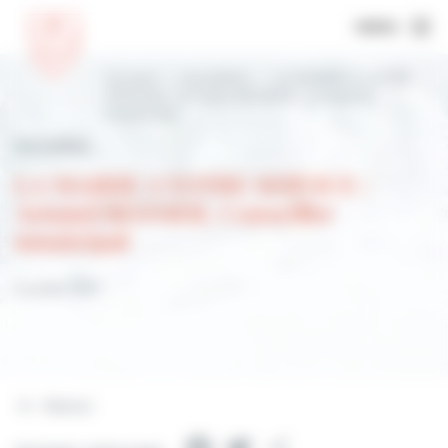
MENU
Accueil
Actualités
LA MAIRIE A VOTRE
SERVICE : Arnaud BESNIER, Conseiller
municipal
Actualités
LA MAIRIE A VOTRE SERVICE :
Arnaud BESNIER, Conseiller
municipal
9 juillet 2021
Retour