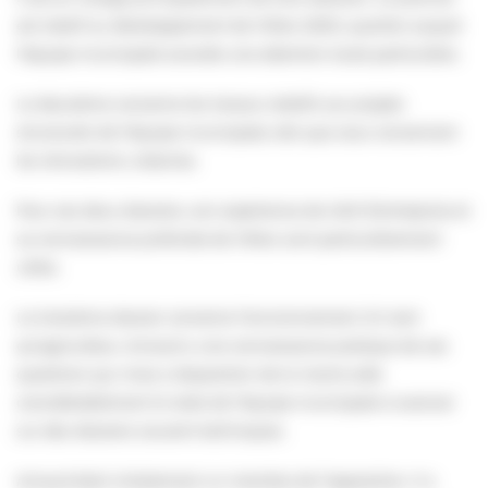
est relatif au développement de Villers 2000, quartier auquel
l’équipe municipale accorde une attention toute particulière.
Le deuxième concerne les travaux relatifs aux projets
structurels de l’équipe municipale, tels que ceux concernant
les rénovations urbaines.
Pour ces deux dossiers, son expérience de chef d’entreprise et
sa connaissance profonde de Villers sont particulièrement
utiles.
Le troisième dossier concerne l’environnement. En tant
qu’agriculteur, Arnaud a une connaissance pratique de ces
questions qui mise a disposition de la mairie aide
considérablement le reste de l’équipe municipale à avancer
sur des dossiers souvent techniques.
Arnaud était initialement un membre de l’opposition. Il a