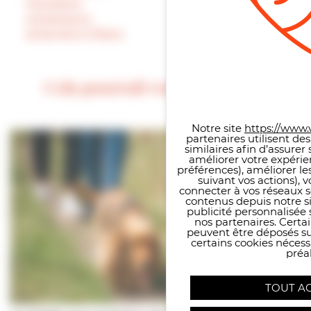
nouveaux
routes
conteneurs
départementales
enterrés à Villers
Panneau de gestion des co
Cela pourrait vous intéresser
Notre site
https://www.v
partenaires utilisent de
similaires afin d’assure
améliorer votre expérie
préférences), améliorer le
suivant vos actions), 
connecter à vos réseaux s
contenus depuis notre sit
publicité personnalisée 
nos partenaires. Certai
peuvent être déposés sur
certains cookies néces
préal
TOUT A