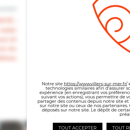
 suivant
ITÉ :
 radar
ue et
okies
ue du
âteau
Notre site
https://www.villers-sur-mer.fr/
e
technologies similaires afin d’assurer 
expérience (en enregistrant vos préférence
suivant vos actions), vous permettre de v
partager des contenus depuis notre site et e
sur notre site ou ceux de nos partenaires.
déposés sur notre site. Le dépôt de cert
préal
TOUT ACCEPTER
TOUT R