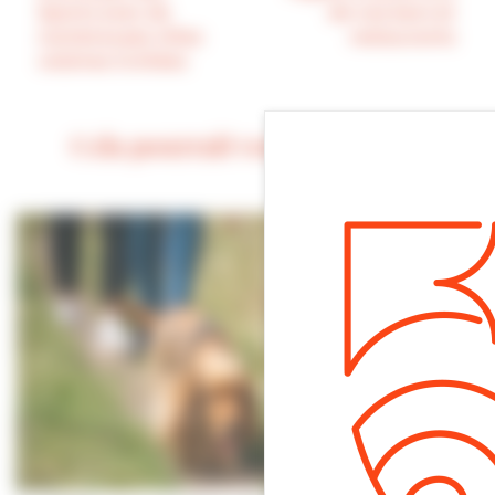
Sports avec de
de nos bars et
nombreuses villes
restaurants
voisines invitées
Cela pourrait vous intéresser