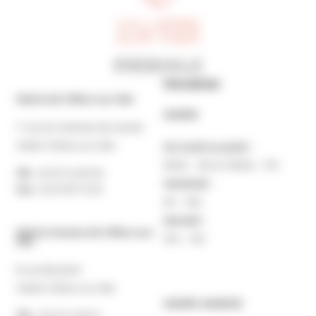
Horaires
Mairie de Villers-sur-Mer
MAIRIE
7 rue du Général de Gaulle
14640 Villers-sur-Mer
Du lundi au jeudi :
9h30 – 12h et 13h30 – 17h
Tél. :
02 31 14 65 00
Vendredi :
Fax :
02 31 87 12 25
9h – 16h
Samedi :
Mairie Annexe de Villers-sur-
10h – 12h
Mer
8 rue Boulard
14640 Villers-sur-Mer
MAIRIE ANNEXE
Tél. :
02 31 14 65 13