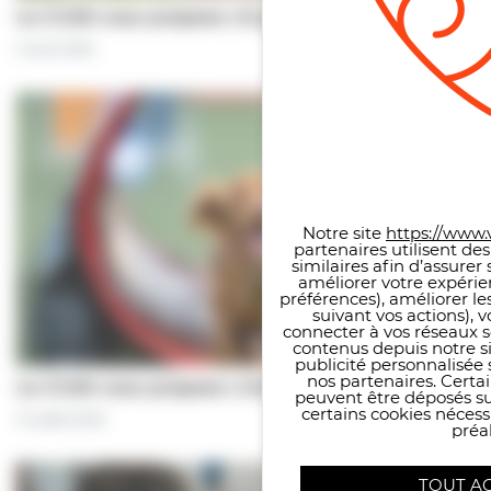
Le CCAS vous propose | À pas de chiens…
5 août 2026
Panneau de gestion des co
Notre site
https://www.v
partenaires utilisent de
similaires afin d’assure
améliorer votre expérie
préférences), améliorer le
suivant vos actions), 
connecter à vos réseaux s
contenus depuis notre sit
publicité personnalisée 
nos partenaires. Certai
Le CCAS vous propose | Une séance de…
peuvent être déposés sur
certains cookies néces
31 juillet 2026
préal
TOUT A