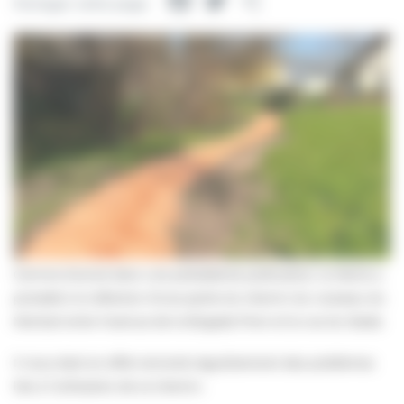
Facebook
Twitter
Partager
Partager cette page
Comme énoncé dans une précédente publication, la Mairie a
procédé à la réfection d’une partie du chemin du ruisseau du
Montcel entre l’avenue de la Brigade Piron et la rue du Stade.
Il nous était en effet remonté régulièrement des problèmes
liés à l’utilisation de ce chemin.