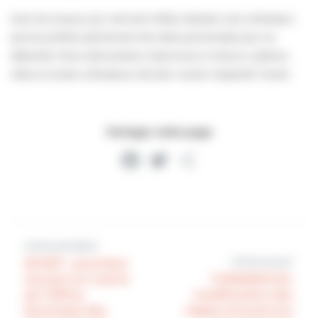
Avec les travaux qui viennent d’être réalisés, tout utilisateur
pourra profiter pleinement de cette promenade pour se
détendre. Nous demandons néanmoins à chacun, piétons,
vélos et autres utilisateurs de bien vouloir respecter l’autre.
Partager cette page
Facebook
Twitter
Partager
Article précédent
Article suivant
SPORT : première
réunion en mairie
COMMERCES:
de l’Office
modification des
Municipal des
règles d’ouverture