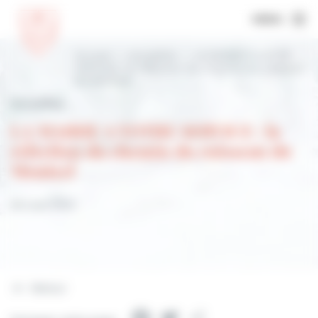
MENU
Accueil
Actualités
LA MAIRIE A VOTRE
SERVICE : la réfection du chemin du ruisseau
du Montcel
Actualités
LA MAIRIE A VOTRE SERVICE : la
réfection du chemin du ruisseau du
Montcel
28 mars 2022
Retour