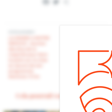
Facebook
Twitter
Partager
Article précédent
LA MAIRIE A NOTRE
Article suivant
SERVICE : réunion
des élus de la
PLAGE : nettoyage
majorité pour faire
et nivellement du
le point sur la mise
sable par nos
en œuvre de son
services
programme
électoral. À lire
Cela pourrait vous intéresser