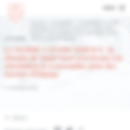
MENU
Accueil
Actualités
LA MAIRIE A VOTRE
SERVICE : le chemin de Saint Vaast sera
fermé à la circulation le 9 novembre pour
Actualités
des travaux d’élagage
LA MAIRIE A VOTRE SERVICE : le
chemin de Saint Vaast sera fermé à la
circulation le 9 novembre pour des
travaux d’élagage
7 novembre 2021
Retour