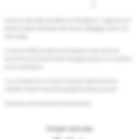
Suite aux dernières tempêtes et intempéries, il apparaît qu’il
devient urgent d’exécuter des travaux d’élagage chemin de
Saint Vaast.
Il convient d’être prudent et de prévenir toute chute de
branches qui pourrait s’avérer dangereuse pour la circulation
et les conducteurs.
‼️ La circulation sur le chemin de Saint Vaast sera donc
interdite mardi 9 novembre pendant plusieurs heures.
Parce que votre sécurité est notre priorité.
Partager cette page