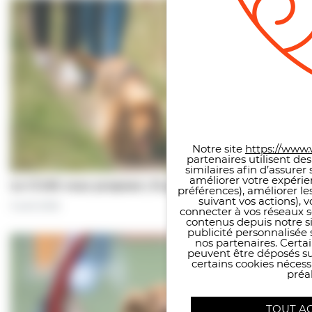
Panneau de gestion des co
Notre site
https://www.v
partenaires utilisent de
similaires afin d’assure
améliorer votre expérie
Le CCAS vous propose | À pas de chiens…
préférences), améliorer le
suivant vos actions), 
5 août 2026
connecter à vos réseaux s
contenus depuis notre sit
publicité personnalisée 
nos partenaires. Certai
peuvent être déposés sur
certains cookies néces
préal
TOUT A