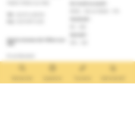
14640 Villers-sur-Mer
Du lundi au jeudi :
9h30 – 12h et 13h30 – 17h
Tél. :
02 31 14 65 00
Vendredi :
Fax :
02 31 87 12 25
9h – 16h
Samedi :
Mairie Annexe de Villers-sur-
10h – 12h
Mer
8 rue Boulard
14640 Villers-sur-Mer
MAIRIE ANNEXE
Tél. :
02 31 14 65 13
Rechercher
Questions
Tourisme
Administratif
Lundi :
13h30 – 17h
Mardi :
9h30 – 12h et 13h30 – 17h
Mercredi :
9h30 – 12h
Jeudi et vendredi :