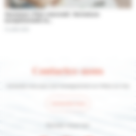
Jeunesse | Plan mercredi : fermeture
exceptionnelle le…
31 juillet 2026
Contactez-nous
Contactez-nous pour tout renseignement sur Villers-sur-mer
Contactez-nous
Suivez-nous sur